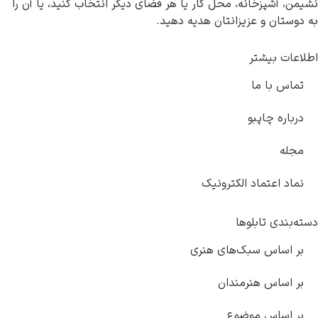
پزخانه، محل کار یا هر فضای دیگر انتخاب کنید، یا آن را
 و عزیزانتان هدیه دهید.
بیشتر
ا ما
 چاپبو
عتماد الکترونیک
 تابلوها
اس سبک‌های هنری
س هنرمندان
اس موضوع