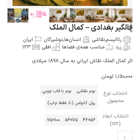
یر بغدادی – کمال الملک
رئالیسم
,
نقاشی
انسان‌ها
,
دوشیزگان
ایران
گوستاو کلیمت
زرد
مناسب همه‌ی فضاها
افقی
123
ل الملک نقاش ایرانی به سال ۱۸۹۸ میلادی
۱,۱
تومان
ادوارد مونک
بوم نقاشی
بوم با قاب چوبی
خاب نوع
حصول
رول کانواس (⚠️ فقط چاپ)
اب ابعاد
100×75
75×56
56×42
(cm)
کامی پیسارو