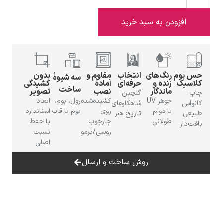
افزودن به سبد خرید
ادوارد هاپر
 بوم
رنگ‌های
انتخاب
مقاوم و
بدون
سه شیوهٔ
سیک
زنده و
حرفه‌ای
آمادهٔ
کشیدگی
ساخت
ماندگار
نصب
تصویر
گلچین
جوهر UV
کشیده‌شده
رول، بوم،
ابعاد
واس
شاهکارهای
با دوام
روی
بوم با قاب
استاندارد
عی
تاریخ هنر
طولانی
چارچوب
با حفظ
‌دار
روسی/ترمو
نسبت
ادگار دگا
اصلی
روش ساخت و ارسال
لودویگ دویچ