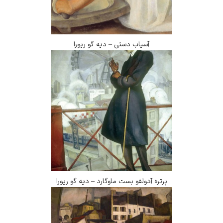
آسیاب دستی – دیه گو ریورا
پرتره آدولفو بست ماوگارد – دیه گو ریورا