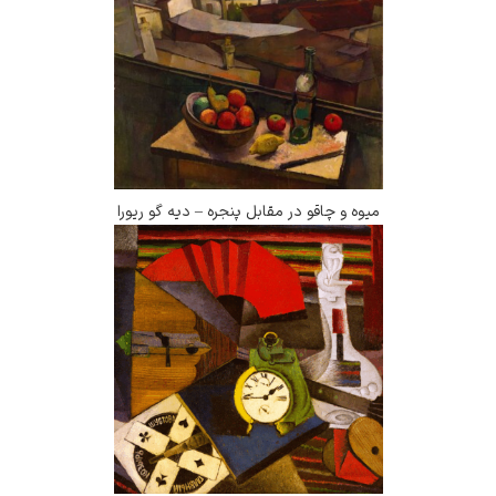
میوه و چاقو در مقابل پنجره – دیه گو ریورا