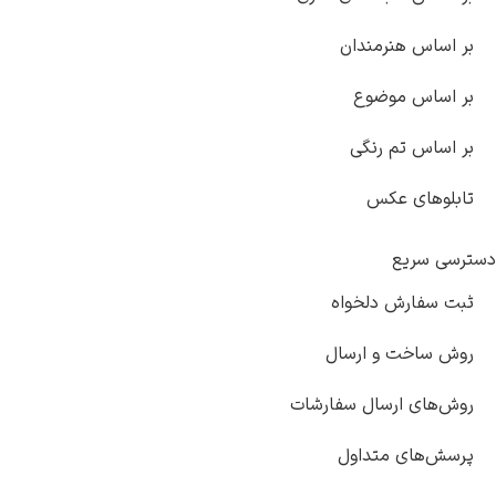
س هنرمندان
اس موضوع
س تم رنگی
های عکس
سریع
فارش دلخواه
اخت و ارسال
ای ارسال سفارشات
های متداول