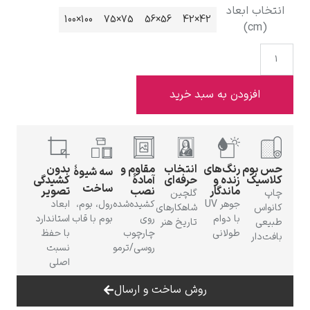
خاب ابعاد
100×100
75×75
56×56
42×42
(cm)
ادوارد هاپر
افزودن به سبد خرید
 بوم
رنگ‌های
انتخاب
مقاوم و
بدون
سه شیوهٔ
سیک
زنده و
حرفه‌ای
آمادهٔ
کشیدگی
ساخت
ماندگار
نصب
تصویر
ادگار دگا
گلچین
جوهر UV
کشیده‌شده
رول، بوم،
ابعاد
واس
شاهکارهای
با دوام
روی
بوم با قاب
استاندارد
عی
تاریخ هنر
طولانی
چارچوب
با حفظ
‌دار
روسی/ترمو
نسبت
اصلی
روش ساخت و ارسال
لودویگ دویچ