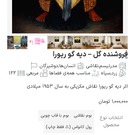
گوستاو کلیمت
نده گل – دیه گو ریورا
مدرنیسم
,
نقاشی
انسان‌ها
,
دوشیزگان
زرد
,
سیاه
مناسب همه‌ی فضاها
مربعی
122
ادوارد مونک
 گو ریورا نقاش مکزیکی به سال ۱۹۵۳ میلادی
۱,۰
تومان
بوم نقاشی
بوم با قاب چوبی
خاب نوع
حصول
رول کانواس (⚠️ فقط چاپ)
کامی پیسارو