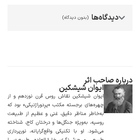
(بدون دیدگاه)
رامبرانت
احب اثر
پیر آگوست رنوآر
ایوان شیشکین
ایوان شیشکین نقاش روس قرن نوزدهم و از
چهره‌های برجسته مکتب «پرِدوراژنیکی» بود که
به‌خاطر مناظر دقیق، غنی و عظیم از طبیعت
روسیه، به‌ویژه جنگل‌ها و درختان کاج، شناخته
می‌شود. او با تکنیکی واقع‌گرایانه، نورپردازی
پل سزان
طبیعی و جزئی‌نگری خارق‌العاده، طبیعت را