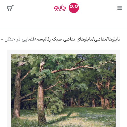
محبوب‌ترین
شی
/
تابلوهای نقاشی سبک رئالیسم
/
فضایی در جنگل – ایوان شیشکین
هنرمندان
ه
دالی
کلود مونه
ونسان ون گوگ