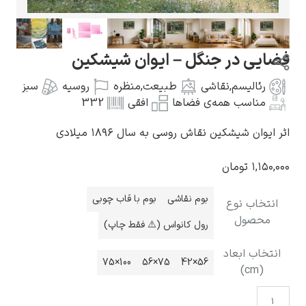
ر جنگل – ایوان شیشکین
م
,
نقاشی
طبیعت
,
منظره
روسیه
سبز
گوستاو کلیمت
 همه‌ی فضاها
افقی
332
کین نقاش روسی به سال ۱۸۹۶ میلادی
مان
ادوارد مونک
بوم نقاشی
بوم با قاب چوبی
وع
رول کانواس (⚠️ فقط چاپ)
عاد
100×75
75×56
56×42
کامی پیسارو