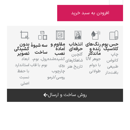
دن به سبد خرید
ادوارد هاپر
رنگ‌های
انتخاب
مقاوم و
بدون
سه شیوهٔ
زنده و
حرفه‌ای
آمادهٔ
کشیدگی
ساخت
ماندگار
نصب
تصویر
گلچین
جوهر UV
کشیده‌شده
رول، بوم،
ابعاد
شاهکارهای
با دوام
روی
بوم با قاب
استاندارد
تاریخ هنر
طولانی
چارچوب
با حفظ
روسی/ترمو
نسبت
ادگار دگا
اصلی
روش ساخت و ارسال
لودویگ دویچ