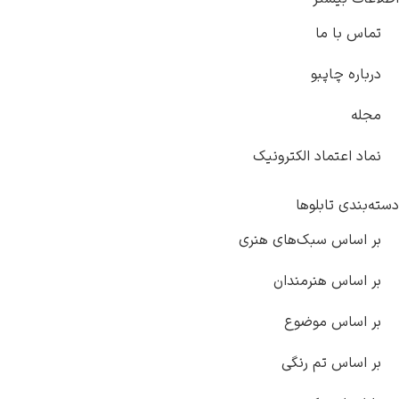
کترونیک
های هنری
دان
وع
گی