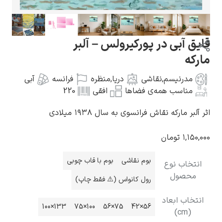
در پورکیرولس – آلبر
گوستاو کلیمت
,
نقاشی
دریا
,
منظره
فرانسه
آبی
مه‌ی فضاها
افقی
220
ش فرانسوی به سال ۱۹۳۸ میلادی
ن
ادوارد مونک
بوم نقاشی
بوم با قاب چوبی
رول کانواس (⚠️ فقط چاپ)
د
133×100
100×75
75×56
56×42
کامی پیسارو