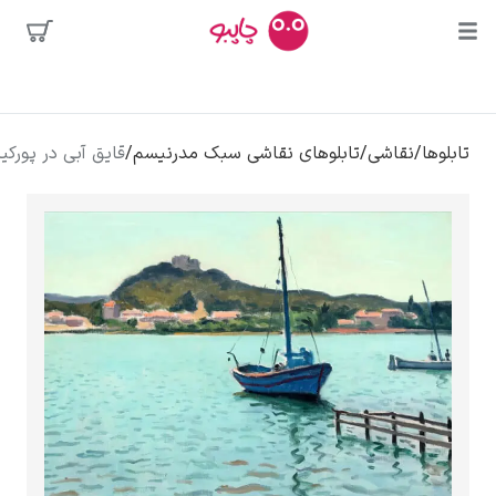
محبوب‌ترین
/
تابلوهای نقاشی سبک مدرنیسم
/
قایق آبی در پورکیرولس – آلبر مارکه
هنرمندان
ی
کلود مونه
ونسان ون گوگ