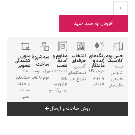
 به سبد خرید
ادوارد هاپر
گ‌های
انتخاب
مقاوم و
بدون
سه شیوهٔ
ده و
حرفه‌ای
آمادهٔ
کشیدگی
ساخت
ندگار
نصب
تصویر
گلچین
جوهر UV
کشیده‌شده
رول، بوم،
ابعاد
شاهکارهای
 دوام
روی
بوم با قاب
استاندارد
تاریخ هنر
ادگار دگا
لانی
چارچوب
با حفظ
روسی/ترمو
نسبت
اصلی
روش ساخت و ارسال
لودویگ دویچ