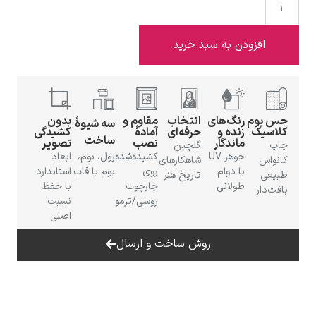
افزودن به سبد خرید
ادوارد هاپر
حس بوم
رنگ‌های
انتخاب
مقاوم و
بدون
سه شیوهٔ
کلاسیک
زنده و
حرفه‌ای
آمادهٔ
کشیدگی
ساخت
ماندگار
نصب
تصویر
چاپ
گلچین
جوهر UV
کشیده‌شده
رول، بوم،
ابعاد
کانواس
شاهکارهای
با دوام
روی
بوم با قاب
استاندارد
طبیعی
تاریخ هنر
طولانی
چارچوب
با حفظ
بافت‌دار
ادگار دگا
روسی/ترمو
نسبت
اصلی
روش ساخت و ارسال
لودویگ دویچ