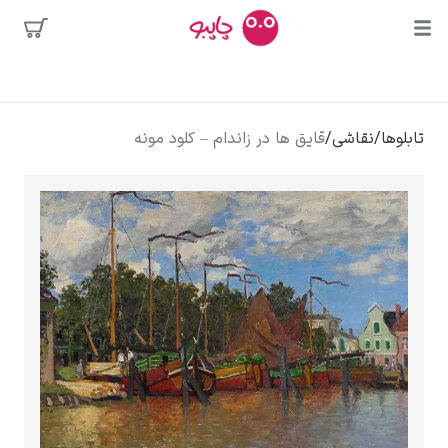
بیشترین
جستجوها
محبوب‌ترین
پیکاسو
تابلوها
/
نقاشی
/
قایق ها در زاندام – کلود مونه
هنرمندان
تابلو بوسه
سالوادور دالی
فریدا کالوا
کلود مونه
ونسان ون گوگ