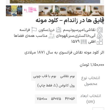
قایق ها در زاندام – کلود مونه
نقاشی
,
امپرسیونیسم
دریا
,
سکون
فرانسه
گوستاو کلیمت
آبی
,
خاکستری
,
سبز
,
قهوه‌ای
مناسب همه‌ی فضاها
افقی
1579
اثر کلود مونه نقاش فرانسوی به سال ۱۸۷۱ میلادی
۱,۱۵۰,۰۰۰
تومان
ادوارد مونک
بوم نقاشی
بوم با قاب چوبی
انتخاب نوع
محصول
رول کانواس (⚠️ فقط چاپ)
انتخاب ابعاد
100×75
75×56
56×42
(cm)
کامی پیسارو