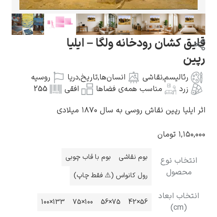
رودخانه ولگا – ایلیا
گوستاو کلیمت
قاشی
انسان‌ها
,
تاریخ
,
دریا
روسیه
مناسب همه‌ی فضاها
افقی
255
ش روسی به سال ۱۸۷۰ میلادی
ن
ادوارد مونک
بوم نقاشی
بوم با قاب چوبی
رول کانواس (⚠️ فقط چاپ)
د
133×100
100×75
75×56
56×42
کامی پیسارو