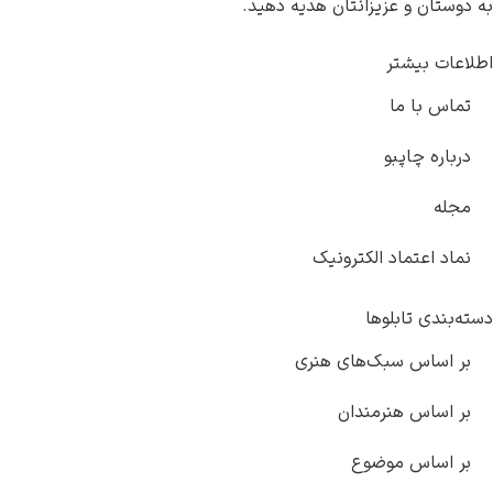
انتان هدیه دهید.
کترونیک
های هنری
دان
ع