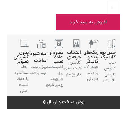
 به سبد خرید
ادوارد هاپر
گ‌های
انتخاب
مقاوم و
بدون
سه شیوهٔ
ده و
حرفه‌ای
آمادهٔ
کشیدگی
ساخت
ندگار
نصب
تصویر
گلچین
جوهر UV
کشیده‌شده
رول، بوم،
ابعاد
شاهکارهای
دوام
روی
بوم با قاب
استاندارد
تاریخ هنر
ادگار دگا
لانی
چارچوب
با حفظ
روسی/ترمو
نسبت
اصلی
روش ساخت و ارسال
لودویگ دویچ