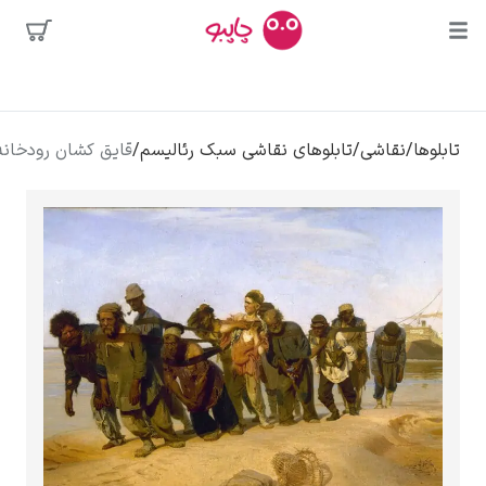
محبوب‌ترین
/
تابلوهای نقاشی سبک رئالیسم
/
قایق کشان رودخانه ولگا – ایلیا رپین
هنرمندان
ی
کلود مونه
ونسان ون گوگ