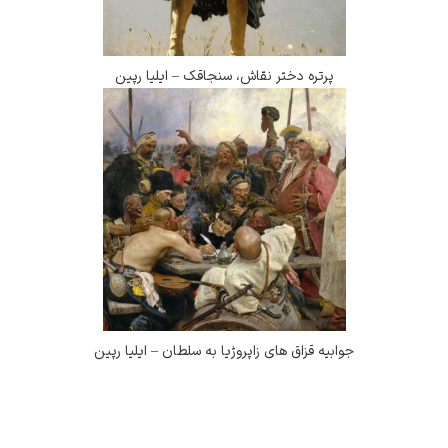
پرتره دختر نقاش، سنجاقک – ایلیا رپین
یه قزاق های زاپروژیا به سلطان – ایلیا رپین