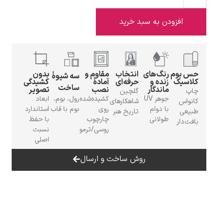
افزودن به سبد خرید
ادوارد هاپر
حس بوم
رنگ‌های
انتخاب
مقاوم و
بدون
سه شیوهٔ
کلاسیک
زنده و
حرفه‌ای
آمادهٔ
کشیدگی
ساخت
ماندگار
نصب
تصویر
چاپ
گلچین
جوهر UV
کشیده‌شده
رول، بوم،
ابعاد
کانواس
شاهکارهای
با دوام
روی
بوم با قاب
استاندارد
طبیعی
تاریخ هنر
طولانی
چارچوب
با حفظ
بافت‌دار
روسی/ترمو
نسبت
ادگار دگا
اصلی
روش ساخت و ارسال
لودویگ دویچ