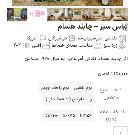
لباس سبز – چایلد هسام
نقاشی
,
امپرسیونیسم
دوشیزگان
آمریکا
گوستاو کلیمت
زرد
,
سبز
مناسب همه‌ی فضاها
افقی
204
اثر چایلد هسام نقاش آمریکایی به سال ۱۹۲۰ میلادی
۱,۱۵۰,۰۰۰
تومان
ادوارد مونک
بوم نقاشی
بوم با قاب چوبی
انتخاب نوع
محصول
رول کانواس (⚠️ فقط چاپ)
انتخاب ابعاد
100×75
75×56
56×42
(cm)
کامی پیسارو