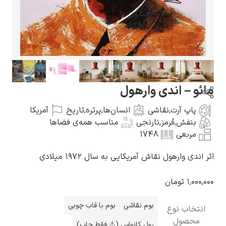
گوستاو کلیمت
مائو – اندی وارهول
پاپ آرت
,
نقاشی
انسان‌ها
,
پرتره
,
تاریخ
آمریکا
بنفش
,
قرمز
,
نارنجی
مناسب همه‌ی فضاها
مربعی
1748
ادوارد مونک
اثر اندی وارهول نقاش آمریکایی به سال ۱۹۷۲ میلادی
۱,۰۰۰,۰۰۰
تومان
بوم نقاشی
بوم با قاب چوبی
انتخاب نوع
کامی پیسارو
محصول
رول کانواس (⚠️ فقط چاپ)