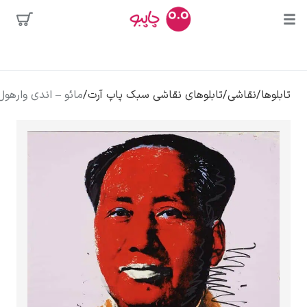
بیشترین
جستجوها
محبوب‌ترین
پیکاسو
تابلوها
/
نقاشی
/
تابلوهای نقاشی سبک پاپ آرت
/
مائو – اندی وارهول
هنرمندان
تابلو بوسه
سالوادور دالی
فریدا کالوا
کلود مونه
ونسان ون گوگ