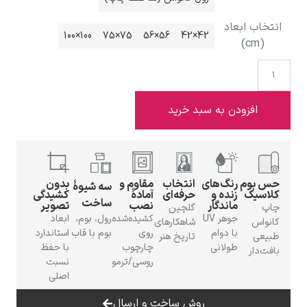
انتخاب ابعاد
100×100
75×75
56×56
42×42
(cm)
ادوارد هاپر
افزودن به سبد خرید
حس بوم
رنگ‌های
انتخاب
مقاوم و
بدون
سه شیوهٔ
ادگار دگا
کلاسیک
زنده و
حرفه‌ای
آمادهٔ
کشیدگی
ساخت
ماندگار
نصب
تصویر
چاپ
گلچین
جوهر UV
کشیده‌شده
رول، بوم،
ابعاد
کانواس
شاهکارهای
با دوام
روی
بوم با قاب
استاندارد
طبیعی
تاریخ هنر
طولانی
چارچوب
با حفظ
بافت‌دار
روسی/ترمو
نسبت
اصلی
لودویگ دویچ
روش ساخت و ارسال