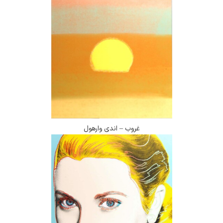
غروب – اندی وارهول