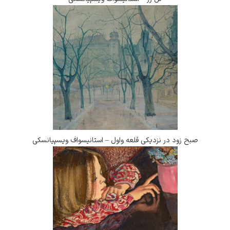
در نزدیکی قلعه واول – استانیسواف ویسپیانسکی