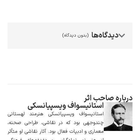
(بدون دیدگاه)
رامبرانت
پیر آگوست رنوآر
حب اثر
استانیسواف ویسپیانسکی
استانیسواف ویسپیانسکی هنرمند لهستانی
چندوجهی بود که در نقاشی، طراحی صحنه،
معماری و ادبیات فعال بود. آثار نقاشی او متأثر
پل سزان