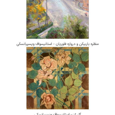
ربیکن و دروازه فلوریان – استانیسواف ویسپیانسکی
گل رُز – استانیسواف ویسپیانسکی