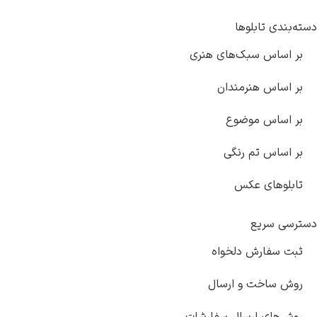
های هنری
دان
وع
گی
خواه
ارسال