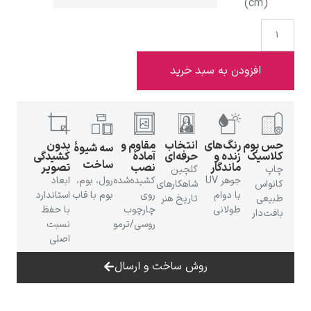
 به سبد خرید
ادوارد هاپر
گ‌های
انتخاب
مقاوم و
بدون
سه شیوهٔ
ده و
حرفه‌ای
آمادهٔ
کشیدگی
ساخت
ندگار
نصب
تصویر
گلچین
جوهر UV
کشیده‌شده
رول، بوم،
ابعاد
شاهکارهای
ادگار دگا
 دوام
روی
بوم با قاب
استاندارد
تاریخ هنر
لانی
چارچوب
با حفظ
روسی/ترمو
نسبت
اصلی
روش ساخت و ارسال
لودویگ دویچ