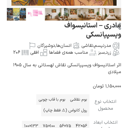
استانیسواف
کی
گوستاو کلیمت
,
نقاشی
انسان‌ها
,
دوشیزگان
مناسب همه‌ی فضاها
افقی
206
اثر استانیسواف ویسپیانسکی نقاش لهستانی به سال ۱۹۰۵
ادوارد مونک
ن
بوم نقاشی
بوم با قاب چوبی
رول کانواس (⚠️ فقط چاپ)
د
کامی پیسارو
133×100
100×75
75×56
56×42