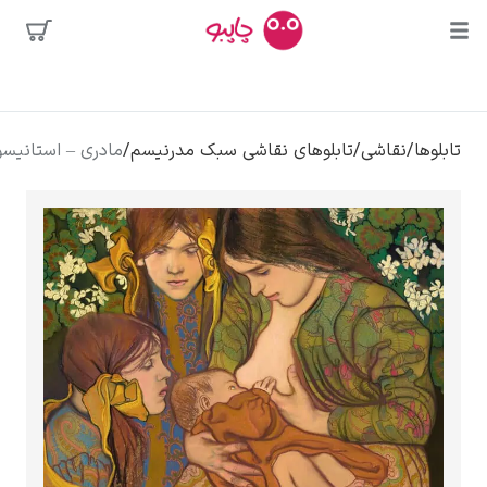
محبوب‌ترین
/
تابلوهای نقاشی سبک مدرنیسم
/
مادری – استانیسواف ویسپیانسکی
هنرمندان
لی
کلود مونه
ونسان ون گوگ