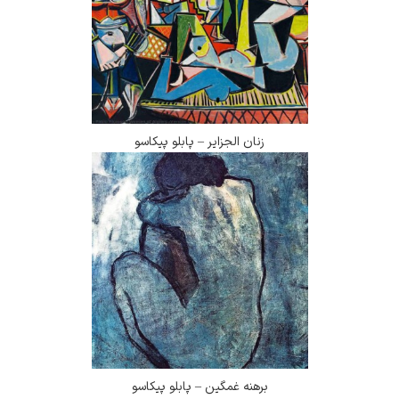
زنان الجزایر – پابلو پیکاسو
برهنه غمگین – پابلو پیکاسو