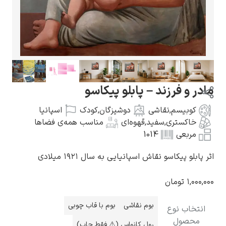
گوستاو کلیمت
ر و فرزند – پابلو پیکاسو
کوبیسم
,
نقاشی
دوشیزگان
,
کودک
اسپانیا
خاکستری
,
سفید
,
قهوه‌ای
مناسب همه‌ی فضاها
مربعی
1014
ادوارد مونک
بلو پیکاسو نقاش اسپانیایی به سال ۱۹۲۱ میلادی
۱,۰۰
تومان
بوم نقاشی
بوم با قاب چوبی
تخاب نوع
کامی پیسارو
محصول
رول کانواس (⚠️ فقط چاپ)