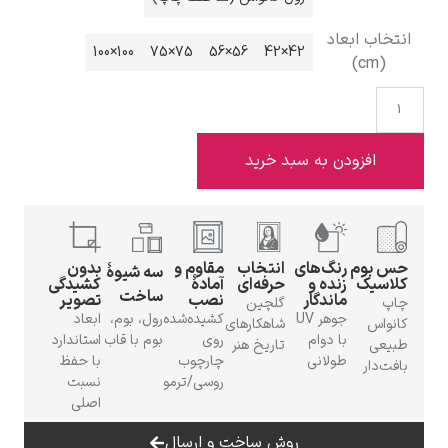
خاب ابعاد
100×100
75×75
56×56
42×42
(cm)
ادوارد هاپر
افزودن به سبد خرید
 بوم
رنگ‌های
انتخاب
مقاوم و
بدون
سه شیوهٔ
ادگار دگا
اسیک
زنده و
حرفه‌ای
آمادهٔ
کشیدگی
ساخت
ماندگار
نصب
تصویر
پ
گلچین
جوهر UV
کشیده‌شده
رول، بوم،
ابعاد
نواس
شاهکارهای
با دوام
روی
بوم با قاب
استاندارد
یعی
تاریخ هنر
طولانی
چارچوب
با حفظ
ت‌دار
روسی/ترمو
نسبت
اصلی
لودویگ دویچ
روش ساخت و ارسال