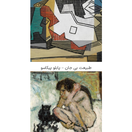
طبیعت بی جان – پابلو پیکاسو