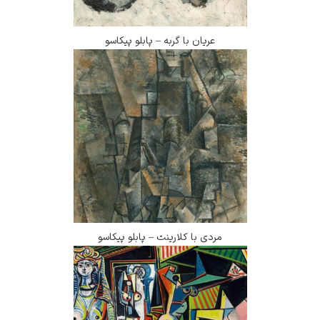
عریان با گربه – پابلو پیکاسو
مردی با کلارینت – پابلو پیکاسو