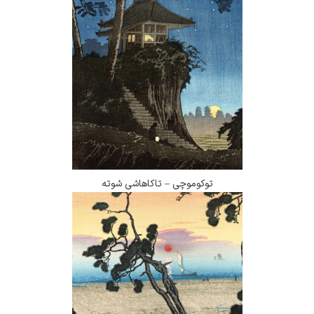
توکوموچی – تاکاهاشی شوته