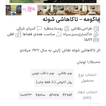
اگومه – تاکاهاشی شوته
طراحی
,
نقاشی
روستا
,
منظره
آسیای شرقی
گوستاو کلیمت
خاکستری
,
سبز
,
سیاه
مناسب همه‌ی فضاها
افقی
1589
ر تاکاهاشی شوته نقاش ژاپنی به سال ۱۹۲۲ میلادی
۱,۱۵۰,۰
تومان
ادوارد مونک
بوم نقاشی
بوم با قاب چوبی
انتخاب نوع
محصول
رول کانواس (⚠️ فقط چاپ)
انتخاب ابعاد
133×100
100×75
75×56
56×42
(cm)
کامی پیسارو