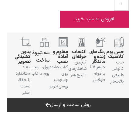
افزودن به سبد خرید
ادوارد هاپر
حس بوم
رنگ‌های
انتخاب
مقاوم و
بدون
سه شیوهٔ
کلاسیک
زنده و
حرفه‌ای
آمادهٔ
کشیدگی
ساخت
ماندگار
نصب
تصویر
چاپ
گلچین
جوهر UV
کشیده‌شده
رول، بوم،
ابعاد
کانواس
شاهکارهای
با دوام
روی
بوم با قاب
استاندارد
طبیعی
تاریخ هنر
طولانی
چارچوب
با حفظ
بافت‌دار
ادگار دگا
روسی/ترمو
نسبت
اصلی
روش ساخت و ارسال
لودویگ دویچ