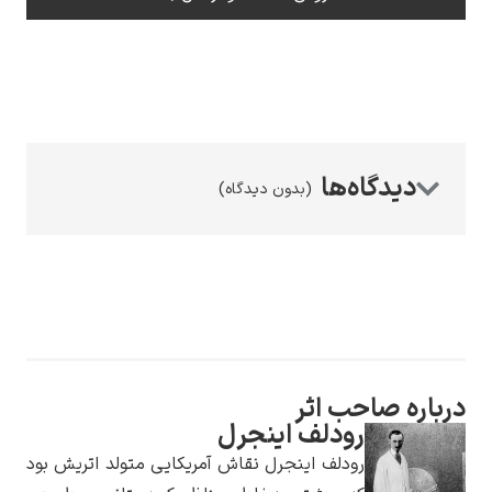
رامبرانت
(بدون دیدگاه)
پیر آگوست رنوآر
رباره صاحب اثر
رودلف اینجرل
پل سزان
رودلف اینجرل نقاش آمریکایی متولد اتریش بود