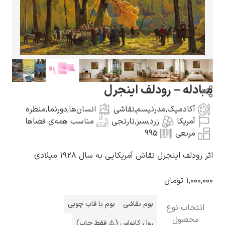
گوستاو کلیمت
بادله – رودلف اینجرل
آکادمیک
,
مدرنیسم
,
نقاشی
انسان‌ها
,
دورنما
,
منظره
آمریکا
زرد
,
سبز
,
نارنجی
مناسب همه‌ی فضاها
مربعی
995
ادوارد مونک
ر رودلف اینجرل نقاش آمریکایی به سال ۱۹۲۸ میلادی
۱,۰۰۰,۰
تومان
بوم نقاشی
بوم با قاب چوبی
انتخاب نوع
کامی پیسارو
محصول
رول کانواس (⚠️ فقط چاپ)