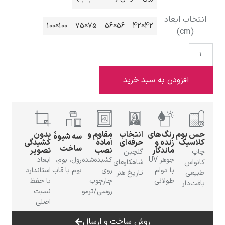
انتخاب ابعاد
100×100
75×75
56×56
42×42
(cm)
ادوارد هاپر
افزودن به سبد خرید
حس بوم
رنگ‌های
انتخاب
مقاوم و
بدون
سه شیوهٔ
ادگار دگا
کلاسیک
زنده و
حرفه‌ای
آمادهٔ
کشیدگی
ساخت
ماندگار
نصب
تصویر
چاپ
گلچین
جوهر UV
کشیده‌شده
رول، بوم،
ابعاد
کانواس
شاهکارهای
با دوام
روی
بوم با قاب
استاندارد
طبیعی
تاریخ هنر
طولانی
چارچوب
با حفظ
بافت‌دار
روسی/ترمو
نسبت
اصلی
لودویگ دویچ
روش ساخت و ارسال