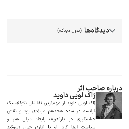
(بدون دیدگاه)
رامبرانت
پیر آگوست رنوآر
درباره صاحب اثر
ژاک لویی داوید
ژاک لویی داوید از مهم‌ترین نقاشان نئوکلاسیک
فرانسه در سده هجدهم میلادی بود و نقش
چشم‌گیری در بازتعریف رابطه میان هنر و
پل سزان
سیاست ایفا کرد. او با آثاری چون «سوگند