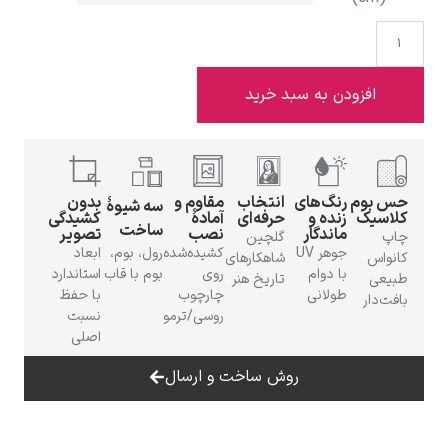
افزودن به سبد خرید
ادوارد هاپر
حس بوم
رنگ‌های
انتخاب
مقاوم و
بدون
سه شیوهٔ
کلاسیک
زنده و
حرفه‌ای
آمادهٔ
کشیدگی
ساخت
ماندگار
نصب
تصویر
چاپ
گلچین
جوهر UV
کشیده‌شده
رول، بوم،
ابعاد
کانواس
شاهکارهای
با دوام
روی
بوم با قاب
استاندارد
ادگار دگا
طبیعی
تاریخ هنر
طولانی
چارچوب
با حفظ
بافت‌دار
روسی/ترمو
نسبت
اصلی
روش ساخت و ارسال
لودویگ دویچ