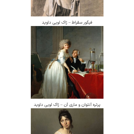
فیگور سقراط – ژاک لویی داوید
پرتره آنتوان و ماری آن – ژاک لویی داوید