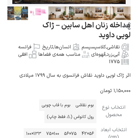
مداخله زنان اهل سابین – ژاک
لویی داوید
گوستاو کلیمت
نقاشی
,
کلاسیسیسم
انسان‌ها
,
تاریخ
فرانسه
آبی
,
زرد
,
قهوه‌ای
مناسب همه‌ی فضاها
افقی
1775
اثر ژاک لویی داوید نقاش فرانسوی به سال ۱۷۹۹ میلادی
ادوارد مونک
۱,۱۵۰,۰۰۰
تومان
بوم نقاشی
بوم با قاب چوبی
انتخاب نوع
محصول
رول کانواس (⚠️ فقط چاپ)
انتخاب ابعاد
کامی پیسارو
133×100
100×75
75×56
56×42
(cm)