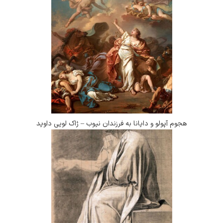
هجوم آپولو و دایانا به فرزندان نیوب – ژاک لویی داوید