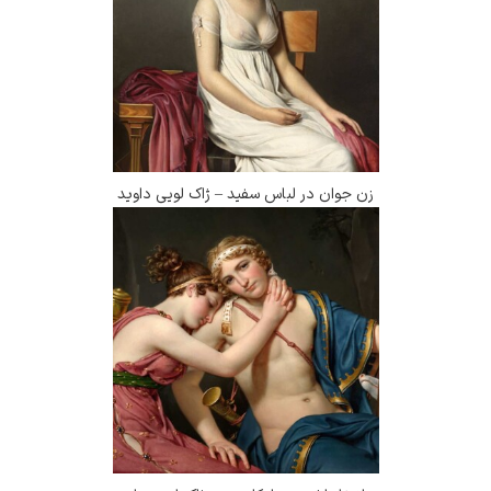
زن جوان در لباس سفید – ژاک لویی داوید