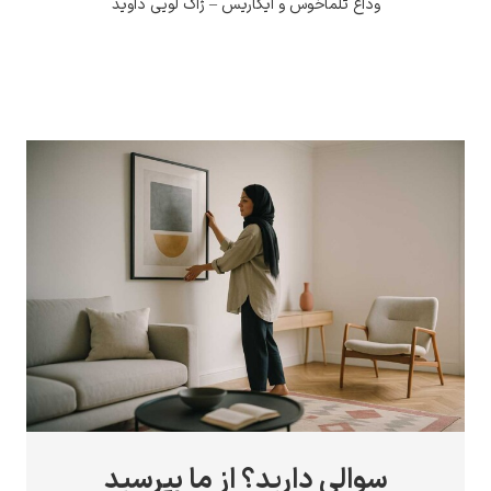
وداع تلماخوس و ایکاریس – ژاک لویی داوید
سوالی دارید؟ از ما بپرسید