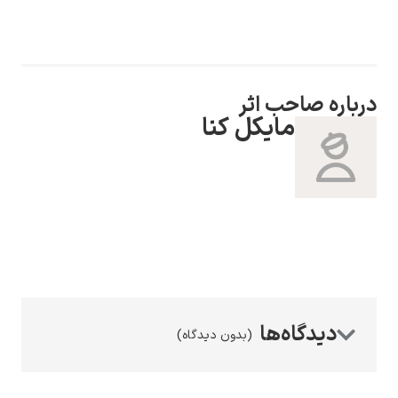
درباره صاحب اثر
رامبرانت
مایکل کنا
پیر آگوست رنوآر
(بدون دیدگاه)
پل سزان