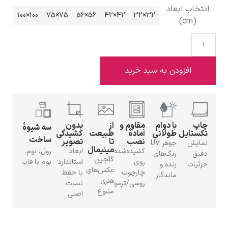
انتخاب ابعاد
100×100
75×75
56×56
42×42
32×32
(cm)
ادوارد هاپر
افزودن به سبد خرید
چاپ
با دوام
مقاوم و
از
بدون
سه شیوهٔ
تکستایل
طولانی
آمادهٔ
طبیعت
کشیدگی
ساخت
ادگار دگا
نصب
تا
تصویر
نمایش
جوهر UV
مینیمال
کشیده‌شده
ابعاد
رول، بوم،
دقیق
رنگ‌های
گلچین
روی
استاندارد
بوم با قاب
جزئیات
زنده و
عکس‌های
چارچوب
با حفظ
ماندگار
هنری
روسی/ترمو
نسبت
متنوع
اصلی
لودویگ دویچ