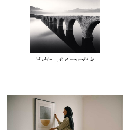
پل تائوشوبتسو در ژاپن – مایکل کنا