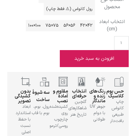
محصول
رول کانواس (⚠️ فقط چاپ)
انتخاب ابعاد
100×100
75×75
56×56
42×42
(cm)
ادوارد هاپر
افزودن به سبد خرید
ادگار دگا
حس بوم
رنگ‌های
انتخاب
مقاوم و
بدون
سه شیوهٔ
کلاسیک
زنده و
حرفه‌ای
آمادهٔ
کشیدگی
ساخت
ماندگار
نصب
تصویر
چاپ
گلچین
جوهر UV
کشیده‌شده
رول، بوم،
ابعاد
کانواس
شاهکارهای
با دوام
روی
بوم با قاب
استاندارد
طبیعی
تاریخ هنر
طولانی
چارچوب
با حفظ
بافت‌دار
روسی/ترمو
نسبت
لودویگ دویچ
اصلی