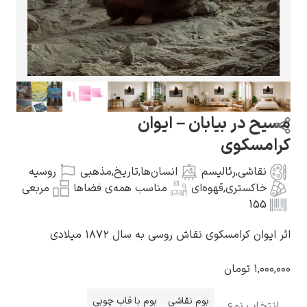
گوستاو کلیمت
مسیح در بیابان – ایوان
کرامسکوی
نقاشی
,
رئالیسم
انسان‌ها
,
تاریخ
,
مذهبی
روسیه
خاکستری
,
قهوه‌ای
مناسب همه‌ی فضاها
مربعی
ادوارد مونک
155
اثر ایوان کرامسکوی نقاش روسی به سال ۱۸۷۲ میلادی
۱,۰۰۰,۰۰۰
تومان
کامی پیسارو
بوم نقاشی
بوم با قاب چوبی
انتخاب نوع