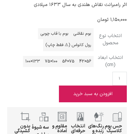
اثر رامبرانت نقاش هلندی به سال ۱۶۳۳ میلادی
۱,۱۵۰,۰۰۰
تومان
بوم نقاشی
بوم با قاب چوبی
انتخاب نوع
ادوارد هاپر
محصول
رول کانواس (⚠️ فقط چاپ)
انتخاب ابعاد
133×100
100×75
75×56
56×42
(cm)
ادگار دگا
افزودن به سبد خرید
حس بوم
رنگ‌های
انتخاب
مقاوم و
بدون
لودویگ دویچ
سه شیوهٔ
کلاسیک
زنده و
حرفه‌ای
آمادهٔ
کشیدگی