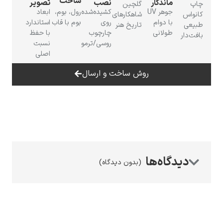
ساخت
ماندگار
نصب
تصویر
چاپ
گلچین
جوهر UV
کشیده‌شده
رول، بوم،
ابعاد
کانواس
شاهکارهای
با دوام
روی
بوم با قاب
استاندارد
طبیعی
تاریخ هنر
طولانی
چارچوب
با حفظ
بافت‌دار
روسی/ترمو
نسبت
اصلی
رامبرانت
روش ساخت و ارسال
پیر آگوست رنوآر
(بدون دیدگاه)
پل سزان