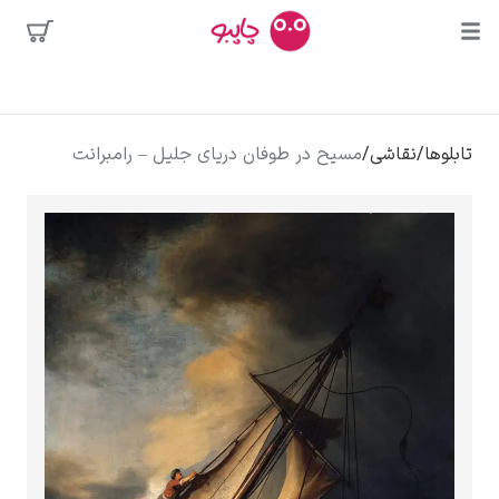
بیشترین
جستجوها
محبوب‌ترین
پیکاسو
تابلوها
/
نقاشی
/
مسیح در طوفان دریای جلیل – رامبرانت
هنرمندان
تابلو بوسه
سالوادور دالی
فریدا کالوا
کلود مونه
ونسان ون گوگ