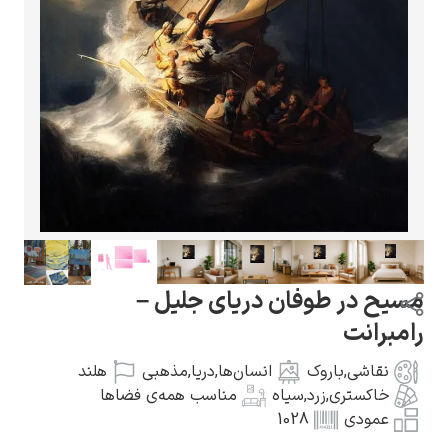
گوستاو کلیمت
ادوارد مونک
مسیح در طوفان دریای جلیل –
رامبرانت
نقاشی
,
باروک
انسان‌ها
,
دریا
,
مذهبی
هلند
خاکستری
,
زرد
,
سیاه
مناسب همه‌ی فضاها
عمودی
1028
کامی پیسارو