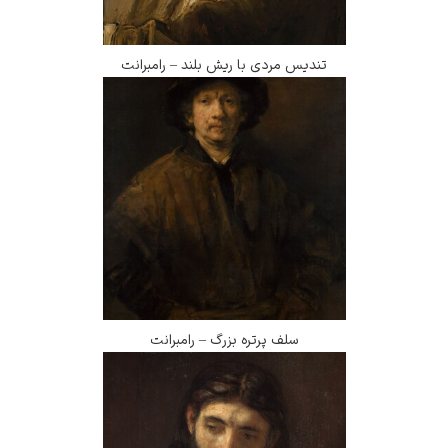
تندیس مردی با ریش بلند – رامبرانت
سلف پرتره بزرگ – رامبرانت