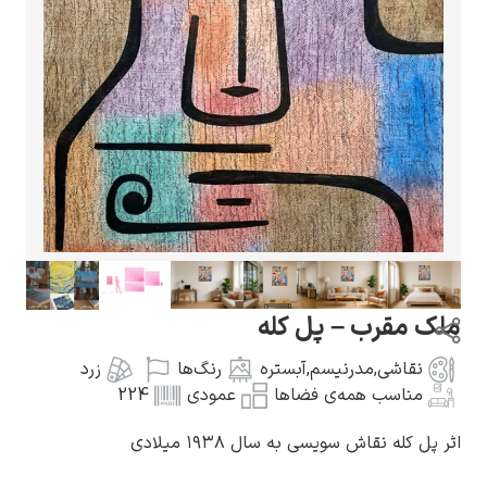
گوستاو کلیمت
ادوارد مونک
ملک مقرب – پل کله
نقاشی
,
مدرنیسم
,
آبستره
رنگ‌ها
زرد
مناسب همه‌ی فضاها
عمودی
224
اثر پل کله نقاش سویسی به سال ۱۹۳۸ میلادی
کامی پیسارو