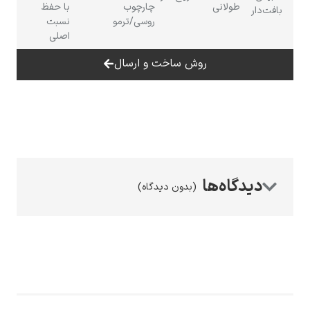
طولانی
چارچوب
با حفظ
بافت‌دار
روسی/ترمو
نسبت
اصلی
روش ساخت و ارسال
رامبرانت
(بدون دیدگاه)
پیر آگوست رنوآر
پل سزان