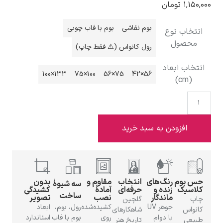
۱,۱۵۰,۰۰۰
تومان
بوم نقاشی
بوم با قاب چوبی
انتخاب نوع
محصول
رول کانواس (⚠️ فقط چاپ)
ادوارد هاپر
انتخاب ابعاد
133×100
100×75
75×56
56×42
(cm)
افزودن به سبد خرید
ادگار دگا
حس بوم
رنگ‌های
انتخاب
مقاوم و
بدون
سه شیوهٔ
کلاسیک
زنده و
حرفه‌ای
آمادهٔ
کشیدگی
ساخت
ماندگار
نصب
تصویر
چاپ
گلچین
جوهر UV
کشیده‌شده
رول، بوم،
ابعاد
کانواس
شاهکارهای
لودویگ دویچ
با دوام
روی
بوم با قاب
استاندارد
طبیعی
تاریخ هنر