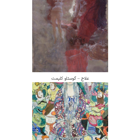
علاج – گوستاو کلیمت