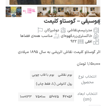
یقی – گوستاو کلیمت
مدرنیسم
,
نقاشی
دوشیزگان
گوستاو کلیمت
خاکستری
,
زرد
,
قهوه‌ای
مناسب همه‌ی فضاها
افقی
922
وستاو کلیمت نقاش اتریشی به سال ۱۸۹۵ میلادی
۱,۱۵
تومان
ادوارد مونک
بوم نقاشی
بوم با قاب چوبی
تخاب نوع
محصول
رول کانواس (⚠️ فقط چاپ)
تخاب ابعاد
133×100
100×75
75×56
56×42
(cm)
کامی پیسارو