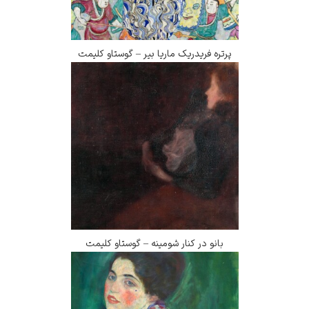
پرتره فریدریک ماریا بیر – گوستاو کلیمت
بانو در کنار شومینه – گوستاو کلیمت