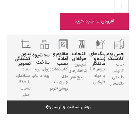
افزودن به سبد خرید
ادوارد هاپر
 بوم
رنگ‌های
انتخاب
مقاوم و
بدون
سه شیوهٔ
اسیک
زنده و
حرفه‌ای
آمادهٔ
کشیدگی
ساخت
ماندگار
نصب
تصویر
پ
گلچین
جوهر UV
کشیده‌شده
رول، بوم،
ابعاد
نواس
شاهکارهای
با دوام
روی
بوم با قاب
استاندارد
یعی
تاریخ هنر
طولانی
چارچوب
با حفظ
فت‌دار
ادگار دگا
روسی/ترمو
نسبت
اصلی
روش ساخت و ارسال
لودویگ دویچ