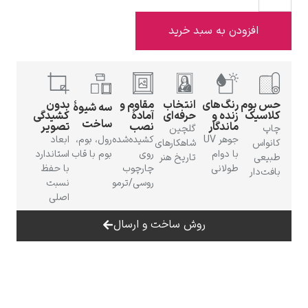
افزودن به سبد خرید
ادوارد هاپر
حس بوم
رنگ‌های
انتخاب
مقاوم و
بدون
سه شیوهٔ
کلاسیک
زنده و
حرفه‌ای
آمادهٔ
کشیدگی
ساخت
ماندگار
نصب
تصویر
چاپ
گلچین
جوهر UV
کشیده‌شده
رول، بوم،
ابعاد
کانواس
شاهکارهای
با دوام
روی
بوم با قاب
استاندارد
طبیعی
تاریخ هنر
طولانی
چارچوب
با حفظ
بافت‌دار
روسی/ترمو
نسبت
ادگار دگا
اصلی
روش ساخت و ارسال
لودویگ دویچ