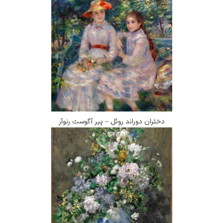
دختران دوراند روئل – پیر آگوست رنوآر