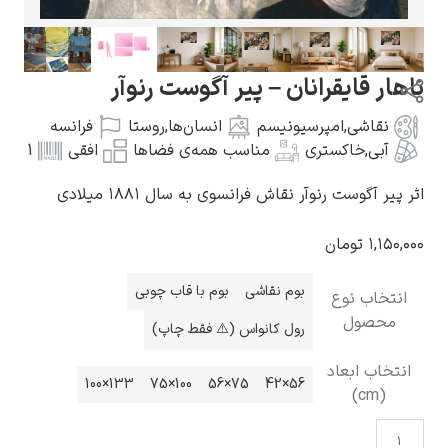
ناهار قایقرانان – پیر آگوست رنوآر
نقاشی
,
امپرسیونیسم
انسان‌ها
,
روستا
فرانسه
گوستاو کلیمت
آبی
,
خاکستری
مناسب همه‌ی فضاها
افقی
1
اثر پیر آگوست رنوآر نقاش فرانسوی به سال ۱۸۸۱ میلادی
۱,۱۵۰,۰۰۰
تومان
ادوارد مونک
بوم نقاشی
بوم با قاب چوبی
انتخاب نوع
محصول
رول کانواس (⚠️ فقط چاپ)
انتخاب ابعاد
133×100
100×75
75×56
56×42
(cm)
کامی پیسارو