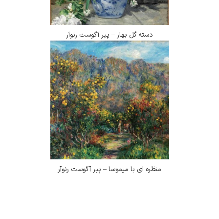
دسته گل بهار – پیر آگوست رنوآر
منظره ای با میموسا – پیر آگوست رنوآر