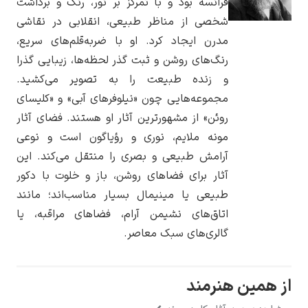
انسه بود و با تمرکز بر نور، رنگ و برداشت
صی از مناظر طبیعی، انقلابی در نقاشی
رن ایجاد کرد. او با ضربه‌قلم‌های سریع،
گ‌های روشن و ثبت گذر لحظه‌ها، زیبایی گذرا
زنده طبیعت را به تصویر می‌کشید.
یوهانس فرمیر
موعه‌هایی چون «نیلوفرهای آبی» و «کلیسای
پرفروش‌ترین
ئن» از مشهورترین آثار او هستند. فضای آثار
تابلوها
نه ملایم، نوری و رؤیاگون است و نوعی
امش طبیعی و بصری را منتقل می‌کند. این
ار برای فضاهای روشن، باز و خلوت با دکور
یعی یا مینیمال بسیار مناسب‌اند؛ مانند
اق‌های نشیمن آرام، فضاهای مراقبه، یا
لری‌های سبک معاصر.
رمند