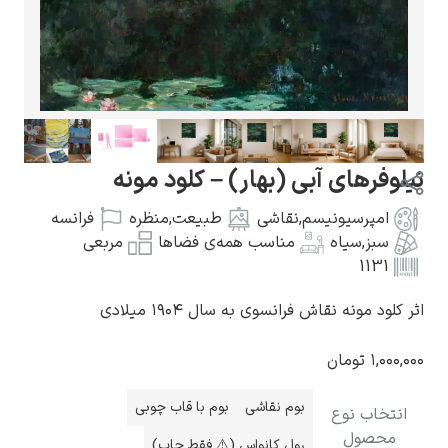
گوستاو کلیمت
بی (بهار) – کلود مونه
سم
,
نقاشی
طبیعت
,
منظره
فرانسه
مناسب همه‌ی فضاها
مربعی
ادوارد مونک
رانسوی به سال ۱۹۰۴ میلادی
بوم نقاشی
بوم با قاب چوبی
کامی پیسارو
رول کانواس (⚠️ فقط چاپ)