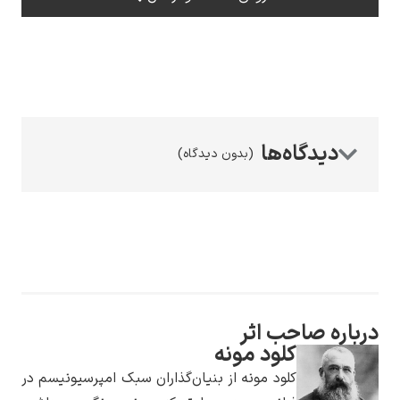
رامبرانت
(بدون دیدگاه)
پیر آگوست رنوآر
ب اثر
لود مونه
پل سزان
ود مونه از بنیان‌گذاران سبک امپرسیونیسم در