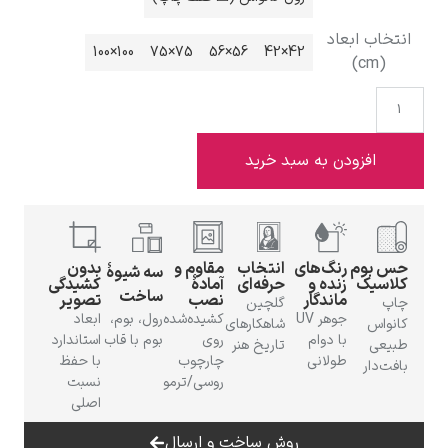
100×100
75×75
56×56
42×42
ادوارد هاپر
ه سبد خرید
های
انتخاب
مقاوم و
بدون
سه شیوهٔ
ادگار دگا
 و
حرفه‌ای
آمادهٔ
کشیدگی
ساخت
گار
نصب
تصویر
گلچین
جوهر UV
کشیده‌شده
رول، بوم،
ابعاد
شاهکارهای
ام
روی
بوم با قاب
استاندارد
تاریخ هنر
نی
چارچوب
با حفظ
روسی/ترمو
نسبت
اصلی
لودویگ دویچ
روش ساخت و ارسال