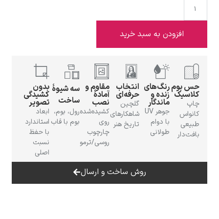
افزودن به سبد خرید
ادوارد هاپر
بوم
رنگ‌های
انتخاب
مقاوم و
بدون
سه شیوهٔ
یک
زنده و
حرفه‌ای
آمادهٔ
کشیدگی
ساخت
ماندگار
نصب
تصویر
گلچین
جوهر UV
کشیده‌شده
رول، بوم،
ابعاد
اس
شاهکارهای
با دوام
روی
بوم با قاب
استاندارد
ی
تاریخ هنر
طولانی
چارچوب
با حفظ
دار
ادگار دگا
روسی/ترمو
نسبت
اصلی
روش ساخت و ارسال
لودویگ دویچ