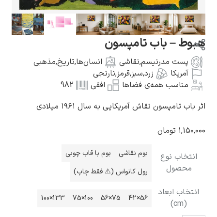
 – باب تامپسون
ست مدرنیسم
,
نقاشی
انسان‌ها
,
تاریخ
,
مذهبی
گوستاو کلیمت
ریکا
زرد
,
سبز
,
قرمز
,
نارنجی
ناسب همه‌ی فضاها
افقی
982
تامپسون نقاش آمریکایی به سال ۱۹۶۱ میلادی
۱,
تومان
ادوارد مونک
بوم نقاشی
بوم با قاب چوبی
اب نوع
صول
رول کانواس (⚠️ فقط چاپ)
ب ابعاد
133×100
100×75
75×56
56×42
(
کامی پیسارو