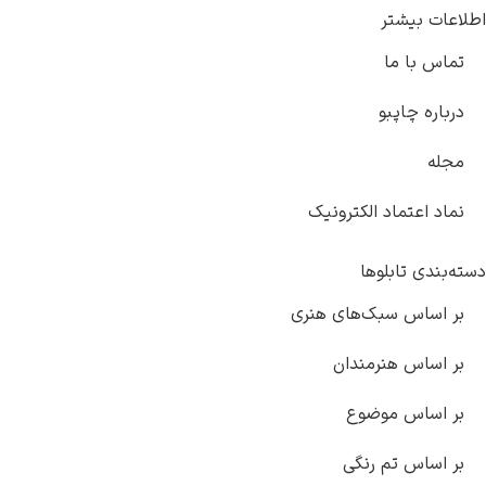
یشتر
 ما
اپبو
تماد الکترونیک
تابلوها
س سبک‌های هنری
 هنرمندان
س موضوع
 تم رنگی