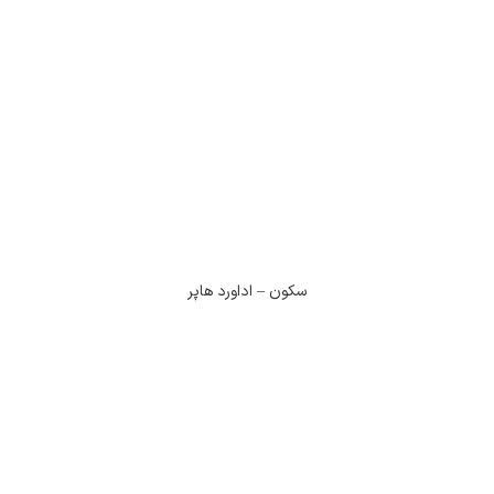
سکون – اداورد هاپر