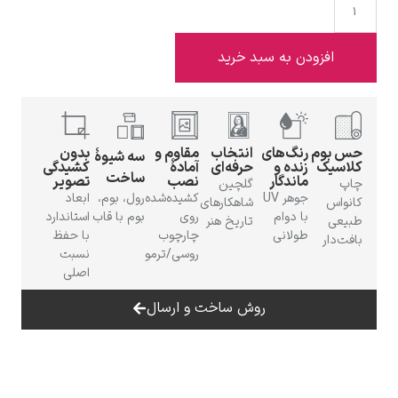
افزودن به سبد خرید
ادوارد هاپر
س بوم
رنگ‌های
انتخاب
مقاوم و
بدون
سه شیوهٔ
لاسیک
زنده و
حرفه‌ای
آمادهٔ
کشیدگی
ساخت
ماندگار
نصب
تصویر
اپ
گلچین
جوهر UV
کشیده‌شده
رول، بوم،
ابعاد
انواس
شاهکارهای
با دوام
روی
بوم با قاب
استاندارد
بیعی
تاریخ هنر
طولانی
چارچوب
با حفظ
فت‌دار
ادگار دگا
روسی/ترمو
نسبت
اصلی
روش ساخت و ارسال
لودویگ دویچ