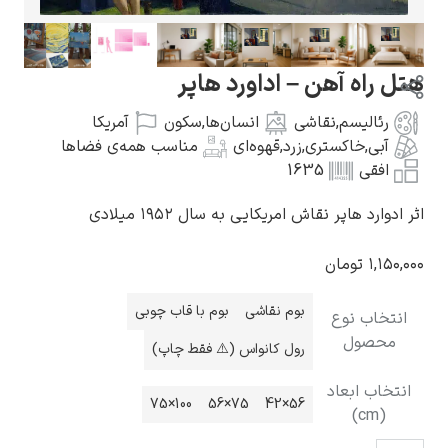
 راه آهن – اداورد هاپر
رئالیسم
,
نقاشی
انسان‌ها
,
سکون
آمریکا
گوستاو کلیمت
آبی
,
خاکستری
,
زرد
,
قهوه‌ای
مناسب همه‌ی فضاها
افقی
1635
دوارد هاپر نقاش امریکایی به سال ۱۹۵۲ میلادی
۱,۱۵۰
تومان
ادوارد مونک
بوم نقاشی
بوم با قاب چوبی
نتخاب نوع
محصول
رول کانواس (⚠️ فقط چاپ)
تخاب ابعاد
100×75
75×56
56×42
(cm)
کامی پیسارو