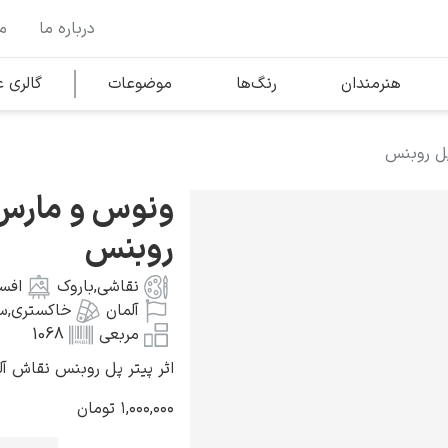
درباره ما
م
وها
محبوب‌ترین هنرمندان
هنرمندان
رنگ‌ها
موضوعات
گالری
پل روبنس
کلود مونه
ونوس و مارس 
روبنس
نقاشی
,
باروک
افسا
آلمان
خاکستری
,
س
ونسان ون گوگ
مربعی
1068
اثر پیتر پل روبنس نقاش آلمانی به
۱,۰۰۰,۰۰۰
تومان