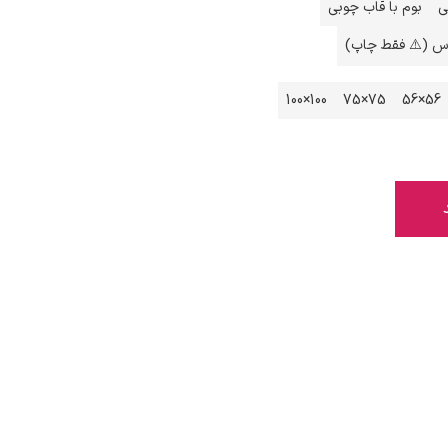
ی
بوم با قاب چوبی
اس (⚠️ فقط چاپ)
100×100
75×75
56×56