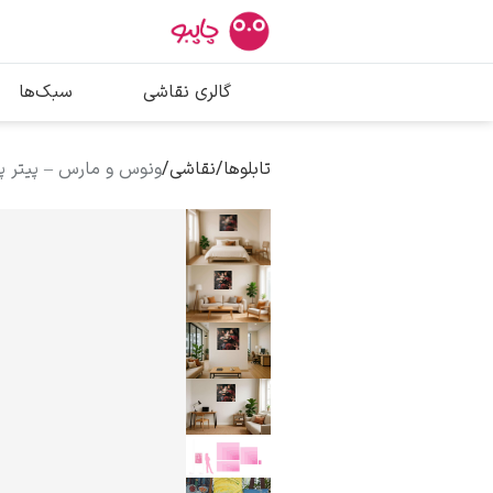
بیشترین جستج
گالری نقاشی
سبک‌ها
پیکاسو
تابلو بوسه
تابلوها
/
نقاشی
/
ونوس و مارس – پیتر 
سالوادور دالی
فریدا کالوا