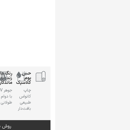
حس
رنگ‌ها
بوم
زنده و
کلاسیک
ماندگار
چاپ
جوهر
کانواس
با دوام
طبیعی
طولانی
بافت‌دار
روش س