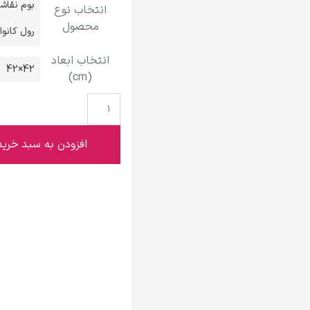
بوم نقاش
انتخاب نوع
گوستاو کلیمت
محصول
رول کانو
انتخاب ابعاد
42×42
(cm)
ادوارد مونک
افزودن به سبد خرید
کامی پیسارو
ادوارد هاپر