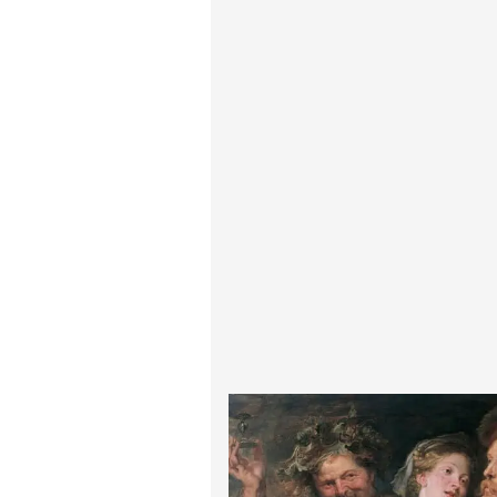
پیر آگوست رنوآر
پل سزان
یوهانس فرمیر
پرفروش‌ترین تابلوها