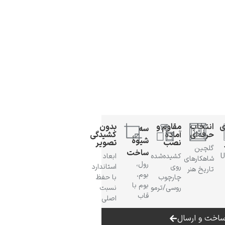
ی
انتخاب
مقاوم و
بدون
سه
حرفه‌ای
آمادهٔ
کشیدگی
شیوهٔ
نصب
تصویر
گلچین
ساخت
 UV
کشیده‌شده
ابعاد
شاهکارهای
رول،
روی
استاندارد
تاریخ هنر
بوم،
چارچوب
با حفظ
بوم با
روسی/ترمو
نسبت
قاب
اصلی
اخت و ارسال