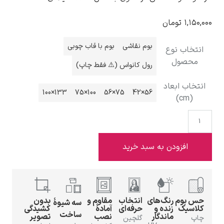
تومان
بوم نقاشی
بوم با قاب چوبی
 نوع
ول
ادوارد هاپر
رول کانواس (⚠️ فقط چاپ)
ابعاد
133×100
100×75
75×56
56×42
ادگار دگا
زودن به سبد خرید
م
رنگ‌های
انتخاب
مقاوم و
بدون
سه شیوهٔ
ک
زنده و
حرفه‌ای
آمادهٔ
کشیدگی
لودویگ دویچ
ساخت
ماندگار
نصب
تصویر
گلچین