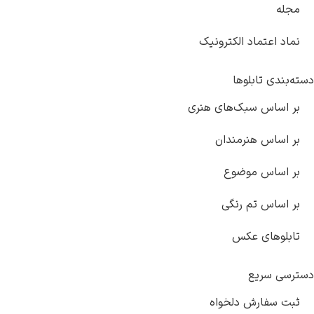
د الکترونیک
لوها
سبک‌های هنری
نرمندان
موضوع
م رنگی
 عکس
ع
ش دلخواه