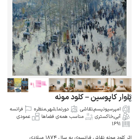
گوستاو کلیمت
ادوارد مونک
کاپوسین – کلود مونه
رسیونیسم
,
نقاشی
دورنما
,
شهر
,
منظره
فرانسه
خاکستری
مناسب همه‌ی فضاها
عمودی
کامی پیسارو
نه نقاش فرانسوی به سال ۱۸۷۴ میلادی