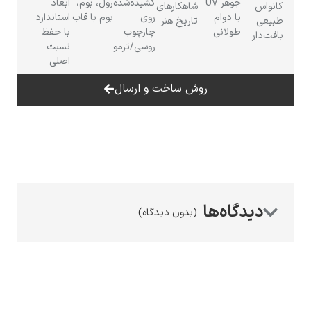
جوهر UV
کشیده‌شده
رول، بوم،
ابعاد
شاهکارهای
با دوام
روی
بوم با قاب
استاندارد
تاریخ هنر
طولانی
چارچوب
با حفظ
روسی/ترمو
نسبت
اصلی
رامبرانت
روش ساخت و ارسال
پیر آگوست رنوآر
(بدون دیدگاه)
پل سزان