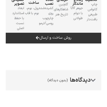
کلاسیک
زنده و
حرفه‌ای
آمادهٔ
کشیدگی
ساخت
ماندگار
نصب
تصویر
چاپ
گلچین
جوهر UV
کشیده‌شده
رول، بوم،
ابعاد
کانواس
شاهکارهای
با دوام
روی
بوم با قاب
استاندارد
طبیعی
تاریخ هنر
طولانی
چارچوب
با حفظ
بافت‌دار
روسی/ترمو
نسبت
اصلی
رامبرانت
روش ساخت و ارسال
پیر آگوست رنوآر
(بدون دیدگاه)
پل سزان