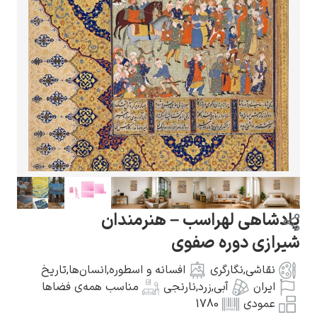
گوستاو کلیمت
ادوارد مونک
پادشاهی لهراسب – هنرمندان
شیرازی دوره صفوی
نقاشی
,
نگارگری
افسانه و اسطوره
,
انسان‌ها
,
تاریخ
ایران
آبی
,
زرد
,
نارنجی
مناسب همه‌ی فضاها
کامی پیسارو
عمودی
1780