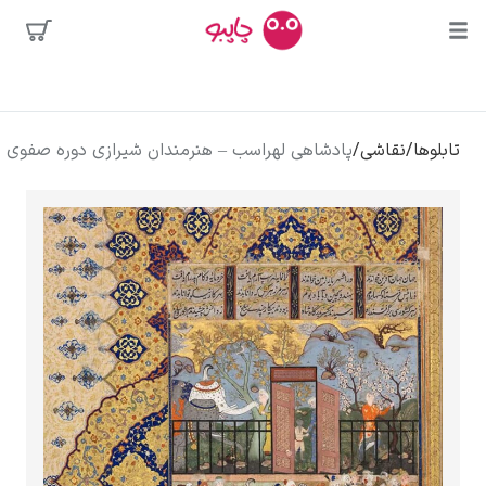
بیشترین
جستجوها
محبوب‌ترین
پیکاسو
تابلوها
/
نقاشی
/
پادشاهی لهراسب – هنرمندان شیرازی دوره صفوی
هنرمندان
تابلو بوسه
سالوادور دالی
فریدا کالوا
کلود مونه
ونسان ون گوگ