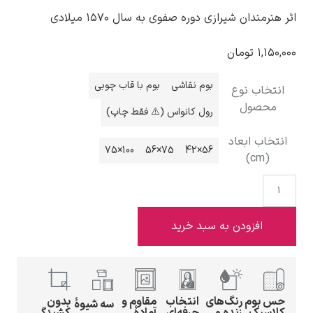
اثر هنرمندان شیرازی دوره صفوی به سال ۱۵۷۰ میلادی
۱,۱۵۰,۰۰۰
تومان
بوم نقاشی
بوم با قاب چوبی
ادوارد هاپر
انتخاب نوع
محصول
رول کانواس (⚠️ فقط چاپ)
انتخاب ابعاد
100×75
75×56
56×42
(cm)
ادگار دگا
افزودن به سبد خرید
لودویگ دویچ
حس بوم
رنگ‌های
انتخاب
مقاوم و
بدون
سه شیوهٔ