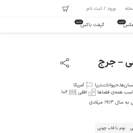
جله
ورود / ثبت نام
 عکس
گیفت باکس
ی – جرج
سان‌ها
,
حیوانات
,
دریا
آمریکا
سب همه‌ی فضاها
افقی
102
 ۱۹۱۳ میلادی
ی
بوم با قاب چوبی