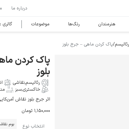
درباره ما
م
وها
محبوب‌ترین هنرمندان
هنرمندان
رنگ‌ها
موضوعات
گالری
ئالیسم
/
پاک کردن ماهی – جرج بلوز
کلود مونه
پاک کردن ماه
بلوز
رئالیسم
,
نقاشی
ان
خاکستری
,
سبز
منا
ونسان ون گوگ
اثر جرج بلوز نقاش آمریکایی به سال
۱,۱۵۰,۰۰۰
تومان
بوم نقاش
انتخاب نوع