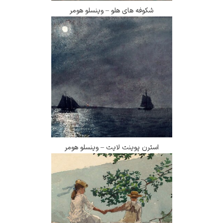
شکوفه های هلو – وینسلو هومر
استرن پوینت لایت – وینسلو هومر