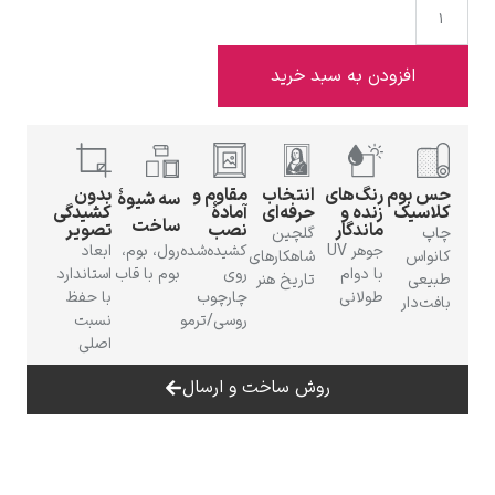
افزودن به سبد خرید
ادوارد هاپر
س بوم
رنگ‌های
انتخاب
مقاوم و
بدون
سه شیوهٔ
لاسیک
زنده و
حرفه‌ای
آمادهٔ
کشیدگی
ساخت
ماندگار
نصب
تصویر
اپ
گلچین
جوهر UV
کشیده‌شده
رول، بوم،
ابعاد
انواس
شاهکارهای
با دوام
روی
بوم با قاب
استاندارد
بیعی
تاریخ هنر
طولانی
چارچوب
با حفظ
فت‌دار
ادگار دگا
روسی/ترمو
نسبت
اصلی
روش ساخت و ارسال
لودویگ دویچ