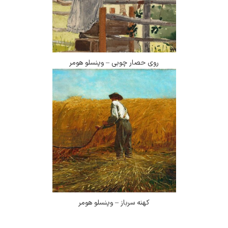
روی حصار چوبی – وینسلو هومر
کهنه سرباز – وینسلو هومر