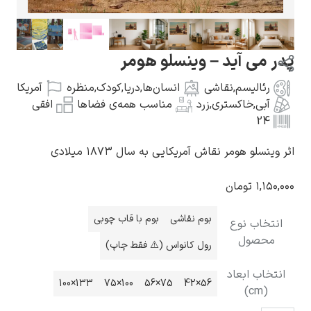
 می آید – وینسلو هومر
رئالیسم
,
نقاشی
انسان‌ها
,
دریا
,
کودک
,
منظره
آمریکا
گوستاو کلیمت
آبی
,
خاکستری
,
زرد
مناسب همه‌ی فضاها
افقی
24
ینسلو هومر نقاش آمریکایی به سال ۱۸۷۳ میلادی
۱,۱۵۰
تومان
ادوارد مونک
بوم نقاشی
بوم با قاب چوبی
نتخاب نوع
محصول
رول کانواس (⚠️ فقط چاپ)
تخاب ابعاد
133×100
100×75
75×56
56×42
(cm)
کامی پیسارو