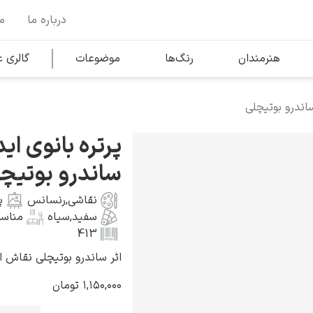
درباره ما
م
وها
محبوب‌ترین هنرمندان
هنرمندان
رنگ‌ها
موضوعات
گالری
ساندرو بوتیچلی
کلود مونه
پرتره بانوی اید
ساندرو بوتیچ
نقاشی
,
رنسانس
پ
سفید
,
سیاه
مناسب
ونسان ون گوگ
413
اثر ساندرو بوتیچلی نقاش ایتالیای
۱,۱۵۰,۰۰۰
تومان