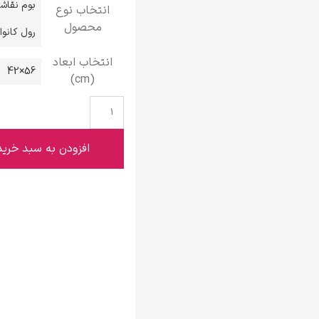
بوم نقاش
انتخاب نوع
گوستاو کلیمت
محصول
رول کانو
انتخاب ابعاد
56×42
(cm)
ادوارد مونک
افزودن به سبد خرید
کامی پیسارو
ادوارد هاپر