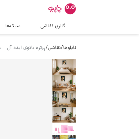
بیشترین جستج
گالری نقاشی
سبک‌ها
پیکاسو
تابلو بوسه
تابلوها
/
نقاشی
/
پرتره بانوی ایده آل – 
سالوادور دالی
فریدا کالوا