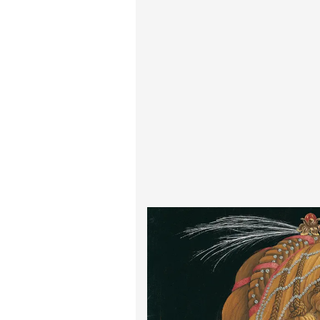
پیر آگوست رنوآر
پل سزان
یوهانس فرمیر
پرفروش‌ترین تابلوها