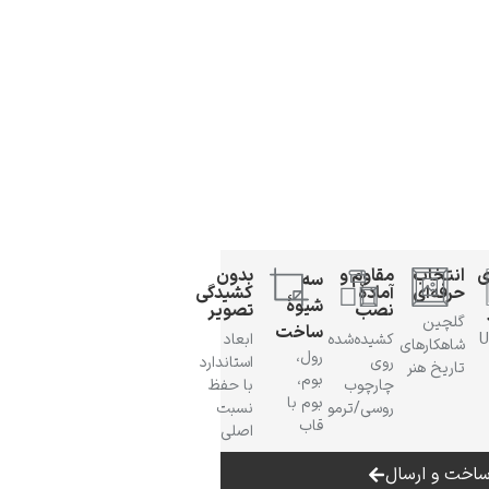
ی
انتخاب
مقاوم و
بدون
سه
حرفه‌ای
آمادهٔ
کشیدگی
شیوهٔ
نصب
تصویر
گلچین
ساخت
 UV
کشیده‌شده
ابعاد
شاهکارهای
رول،
روی
استاندارد
تاریخ هنر
بوم،
چارچوب
با حفظ
بوم با
روسی/ترمو
نسبت
قاب
اصلی
اخت و ارسال