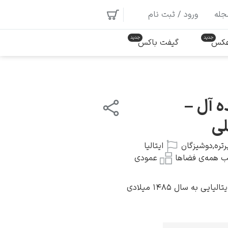
جله
ورود / ثبت نام
 عکس
گیفت باکس
ه آل –
لی
رتره
,
دوشیزگان
ایتالیا
 همه‌ی فضاها
عمودی
ی به سال ۱۴۸۵ میلادی