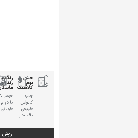
حس
رنگ‌ها
بوم
زنده و
کلاسیک
ماندگار
چاپ
جوهر
کانواس
با دوام
طبیعی
طولانی
بافت‌دار
روش س