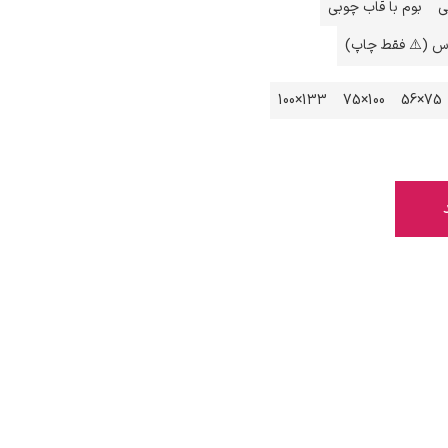
ی
بوم با قاب چوبی
اس (⚠️ فقط چاپ)
133×100
100×75
75×56