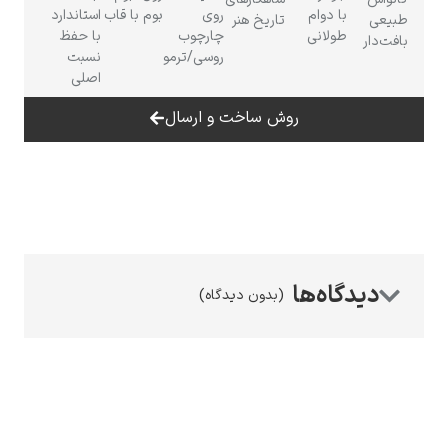
با دوام
روی
بوم با قاب
استاندارد
طبیعی
تاریخ هنر
طولانی
چارچوب
با حفظ
بافت‌دار
روسی/ترمو
نسبت
اصلی
روش ساخت و ارسال
رامبرانت
پیر آگوست رنوآر
(بدون دیدگاه)
پل سزان