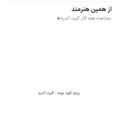
 همین هنرمند
اهده همه آثار آلبرت آندره
پرتره کلود مونه – آلبرت آندره