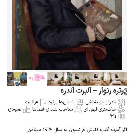
گوستاو کلیمت
ادوارد مونک
تره رنوآر – آلبرت آندره
مدرنیسم
,
نقاشی
انسان‌ها
,
پرتره
فرانسه
خاکستری
,
قهوه‌ای
مناسب همه‌ی فضاها
عمودی
991
کامی پیسارو
 آلبرت آندره نقاش فرانسوی به سال ۱۹۱۴ میلادی