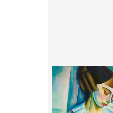
ادگار دگا
لودویگ دویچ
رامبرانت