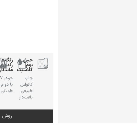
حس
رنگ‌ها
بوم
زنده و
کلاسیک
ماندگار
چاپ
جوهر
کانواس
با دوام
طبیعی
طولانی
بافت‌دار
روش س