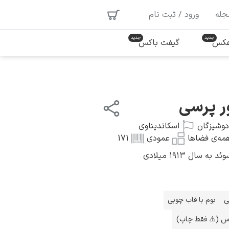
جله
ورود / ثبت نام
 عکس
گیفت باکس
ور پرسی
دوشیزگان
اسکاندیناوی
مه‌ی فضاها
عمودی
171
سال ۱۹۱۳ میلادی
ی
بوم با قاب چوبی
اس (⚠️ فقط چاپ)