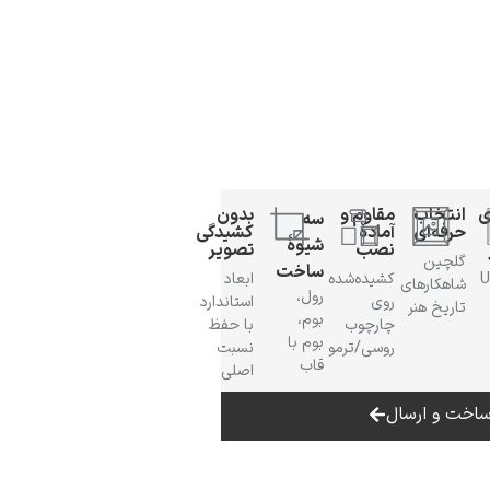
ی
انتخاب
مقاوم و
بدون
سه
حرفه‌ای
آمادهٔ
کشیدگی
شیوهٔ
نصب
تصویر
گلچین
ساخت
 UV
کشیده‌شده
ابعاد
شاهکارهای
رول،
روی
استاندارد
تاریخ هنر
بوم،
چارچوب
با حفظ
بوم با
روسی/ترمو
نسبت
قاب
اصلی
اخت و ارسال