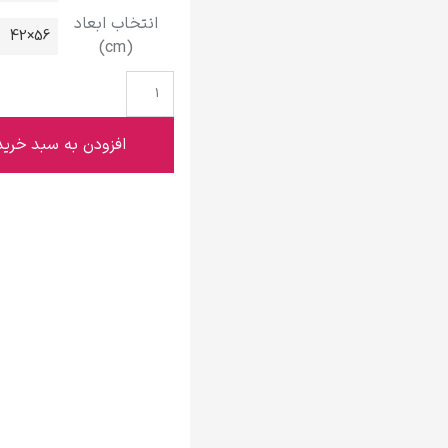
گوستاو کلیمت
انتخاب ابعاد
56×42
(cm)
افزودن به سبد خرید
ادوارد مونک
کامی پیسارو
ادوارد هاپر