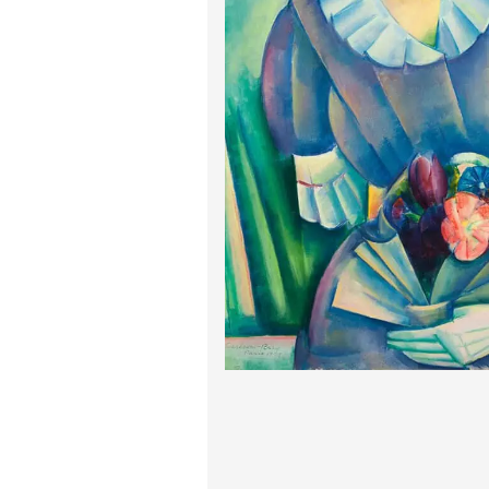
پیر آگوست رنوآر
پل سزان
یوهانس فرمیر
پرفروش‌ترین تابلوها