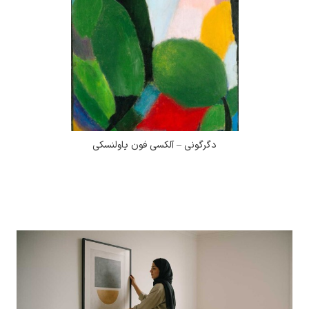
دگرگونی – آلکسی فون یاولنسکی