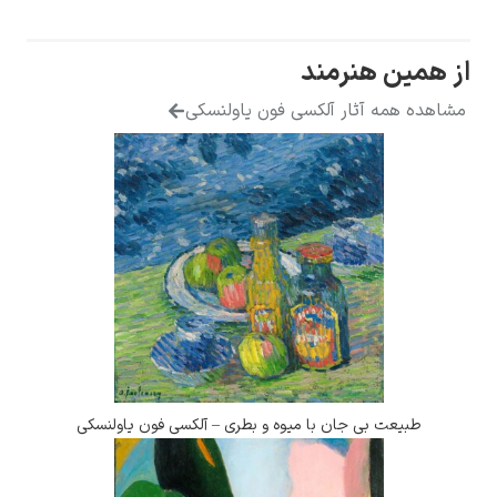
از همین هنرمند
مشاهده همه آثار آلکسی فون یاولنسکی
طبیعت بی جان با میوه و بطری – آلکسی فون یاولنسکی