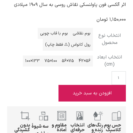
اثر آلکسی فون یاولنسکی نقاش روسی به سال ۱۹۰۹ میلادی
۱,۱۵۰,۰۰۰
تومان
بوم نقاشی
بوم با قاب چوبی
انتخاب نوع
ادوارد هاپر
محصول
رول کانواس (⚠️ فقط چاپ)
انتخاب ابعاد
133×100
100×75
75×56
56×42
(cm)
ادگار دگا
افزودن به سبد خرید
حس بوم
رنگ‌های
انتخاب
مقاوم و
بدون
لودویگ دویچ
سه شیوهٔ
کلاسیک
زنده و
حرفه‌ای
آمادهٔ
کشیدگی