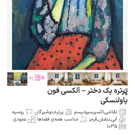
گوستاو کلیمت
ادوارد مونک
پرتره یک دختر – آلکسی فون
یاولنسکی
نقاشی
,
اکسپرسیونیسم
پرتره
,
دوشیزگان
روسیه
آبی
,
بنفش
,
قرمز
مناسب همه‌ی فضاها
عمودی
1035
کامی پیسارو