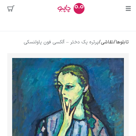
بیشترین
جستجوها
محبوب‌ترین
پیکاسو
تابلوها
/
نقاشی
/
پرتره یک دختر – آلکسی فون یاولنسکی
هنرمندان
تابلو بوسه
سالوادور دالی
فریدا کالوا
کلود مونه
ونسان ون گوگ