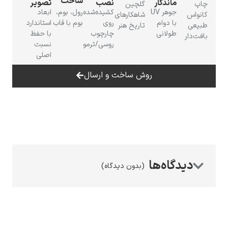
ساخت
ماندگار
نصب
تصویر
چاپ
گلچین
جوهر UV
کشیده‌شده
رول، بوم،
ابعاد
کانواس
شاهکارهای
با دوام
روی
بوم با قاب
استاندارد
طبیعی
تاریخ هنر
طولانی
چارچوب
با حفظ
بافت‌دار
روسی/ترمو
نسبت
اصلی
رامبرانت
روش ساخت و ارسال
پیر آگوست رنوآر
(بدون دیدگاه)
پل سزان