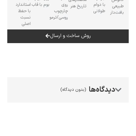
با دوام
روی
بوم با قاب
استاندارد
تاریخ هنر
طولانی
چارچوب
با حفظ
روسی/ترمو
نسبت
اصلی
روش ساخت و ارسال
رامبرانت
پیر آگوست رنوآر
(بدون دیدگاه)
پل سزان