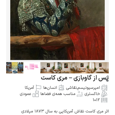
گوستاو کلیمت
ادوارد مونک
اوبازی – مری کاست
یونیسم
,
نقاشی
انسان‌ها
آمریکا
ری
مناسب همه‌ی فضاها
عمودی
کامی پیسارو
قاش آمریکایی به سال ۱۸۷۳ میلادی