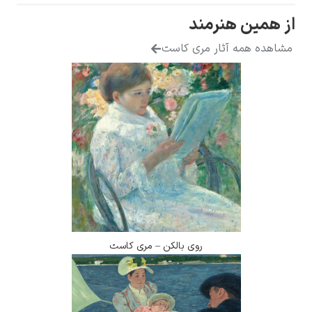
 هنرمند
ه آثار مری کاست
روی بالکن – مری کاست