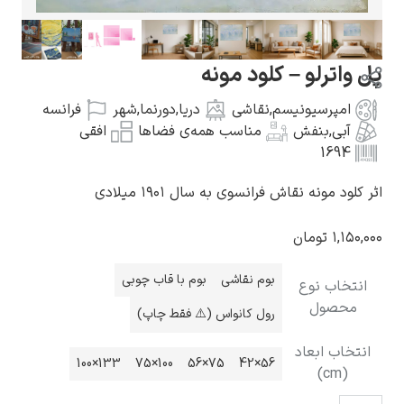
واترلو – کلود مونه
امپرسیونیسم
,
نقاشی
دریا
,
دورنما
,
شهر
فرانسه
گوستاو کلیمت
آبی
,
بنفش
مناسب همه‌ی فضاها
افقی
1694
لود مونه نقاش فرانسوی به سال ۱۹۰۱ میلادی
۱,۱۵
تومان
ادوارد مونک
بوم نقاشی
بوم با قاب چوبی
تخاب نوع
محصول
رول کانواس (⚠️ فقط چاپ)
تخاب ابعاد
133×100
100×75
75×56
56×42
(cm)
کامی پیسارو