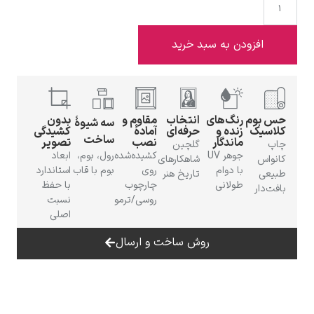
افزودن به سبد خرید
ادوارد هاپر
 بوم
رنگ‌های
انتخاب
مقاوم و
بدون
سه شیوهٔ
اسیک
زنده و
حرفه‌ای
آمادهٔ
کشیدگی
ساخت
ماندگار
نصب
تصویر
پ
گلچین
جوهر UV
کشیده‌شده
رول، بوم،
ابعاد
نواس
شاهکارهای
با دوام
روی
بوم با قاب
استاندارد
یعی
تاریخ هنر
طولانی
چارچوب
با حفظ
فت‌دار
ادگار دگا
روسی/ترمو
نسبت
اصلی
روش ساخت و ارسال
لودویگ دویچ