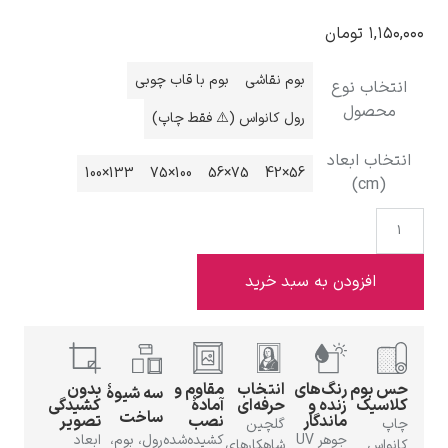
مان
بوم نقاشی
بوم با قاب چوبی
وع
رول کانواس (⚠️ فقط چاپ)
ادوارد هاپر
عاد
133×100
100×75
75×56
56×42
ادگار دگا
دن به سبد خرید
رنگ‌های
انتخاب
مقاوم و
بدون
سه شیوهٔ
زنده و
حرفه‌ای
آمادهٔ
کشیدگی
ساخت
ماندگار
نصب
تصویر
لودویگ دویچ
گلچین
جوهر UV
کشیده‌شده
رول، بوم،
ابعاد
شاهکارهای