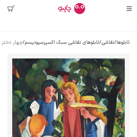
محبوب‌ترین
شی
/
تابلوهای نقاشی سبک اکسپرسیونیسم
/
چهار دختر – آوگوست ماکه
هنرمندان
ه
دالی
کلود مونه
ونسان ون گوگ