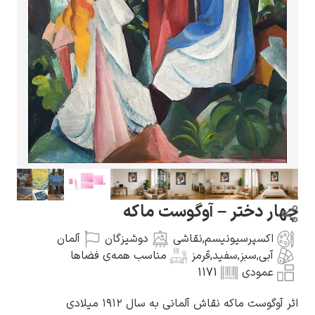
گوستاو کلیمت
ادوارد مونک
تر – آوگوست ماکه
سیونیسم
,
نقاشی
دوشیزگان
آلمان
ز
,
سفید
,
قرمز
مناسب همه‌ی فضاها
1171
کامی پیسارو
ه نقاش آلمانی به سال ۱۹۱۲ میلادی