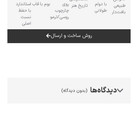
با دوام
روی
بوم با قاب
استاندارد
تاریخ هنر
طولانی
چارچوب
با حفظ
روسی/ترمو
نسبت
اصلی
روش ساخت و ارسال
رامبرانت
پیر آگوست رنوآر
(بدون دیدگاه)
پل سزان