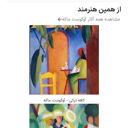
 هنرمند
 آثار آوگوست ماکه
کافه ترکی – آوگوست ماکه