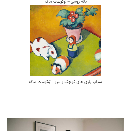
باله روسی – آوگوست ماکه
سباب بازی های کوچک والترز – آوگوست ماکه