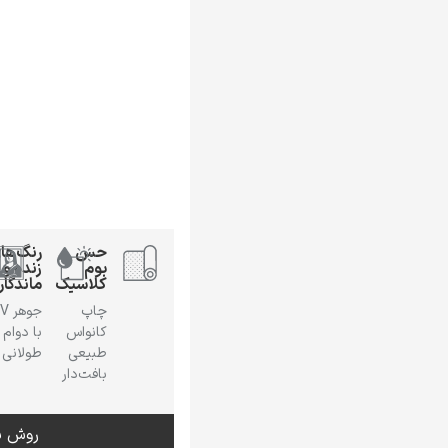
حس
رنگ‌ها
بوم
زنده و
کلاسیک
ماندگار
چاپ
جوهر
کانواس
با دوام
طبیعی
طولانی
بافت‌دار
روش س