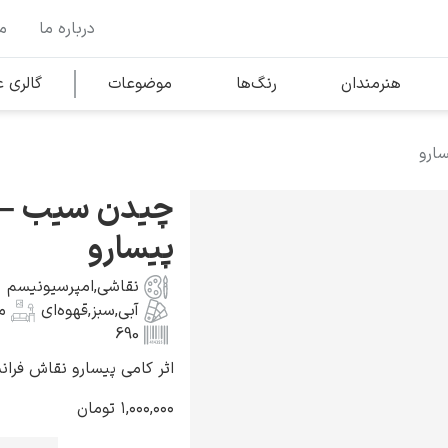
درباره ما
م
وها
محبوب‌ترین هنرمندان
هنرمندان
رنگ‌ها
موضوعات
گالری
ارو
کلود مونه
چیدن سیب – 
پیسارو
نقاشی
,
امپرسیونیسم
آبی
,
سبز
,
قهوه‌ای
م
ونسان ون گوگ
690
اثر کامی پیسارو نقاش فرانسوی به 
۱,۰۰۰,۰۰۰
تومان