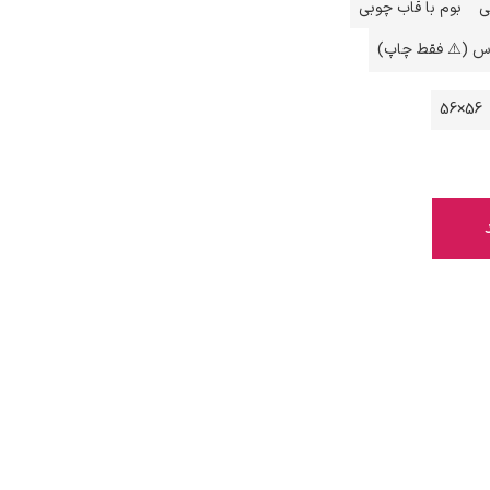
ی
بوم با قاب چوبی
اس (⚠️ فقط چاپ)
56×56