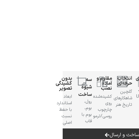
ی
انتخاب
مقاوم و
بدون
سه
حرفه‌ای
آمادهٔ
کشیدگی
شیوهٔ
نصب
تصویر
گلچین
ساخت
 UV
کشیده‌شده
ابعاد
شاهکارهای
رول،
روی
استاندارد
تاریخ هنر
بوم،
چارچوب
با حفظ
بوم با
روسی/ترمو
نسبت
قاب
اصلی
اخت و ارسال