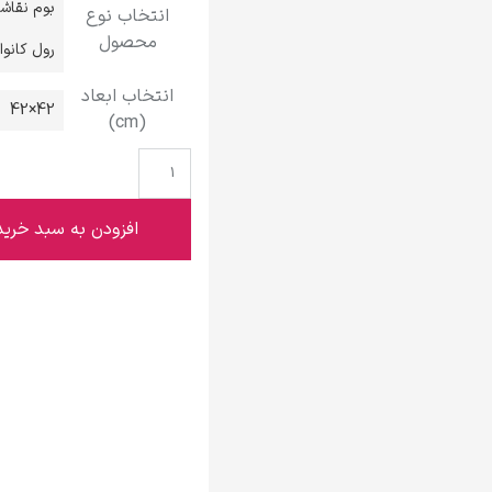
بوم نقاش
انتخاب نوع
گوستاو کلیمت
محصول
رول کانو
انتخاب ابعاد
42×42
(cm)
ادوارد مونک
افزودن به سبد خرید
کامی پیسارو
ادوارد هاپر