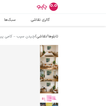
بیشترین جستج
گالری نقاشی
سبک‌ها
پیکاسو
تابلو بوسه
تابلوها
/
نقاشی
/
چیدن سیب – کامی پیس
سالوادور دالی
فریدا کالوا