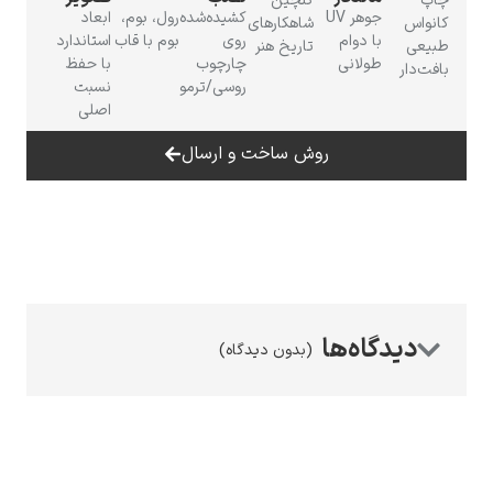
چاپ
گلچین
جوهر UV
کشیده‌شده
رول، بوم،
ابعاد
کانواس
شاهکارهای
با دوام
روی
بوم با قاب
استاندارد
طبیعی
تاریخ هنر
طولانی
چارچوب
با حفظ
بافت‌دار
روسی/ترمو
نسبت
اصلی
رامبرانت
روش ساخت و ارسال
پیر آگوست رنوآر
(بدون دیدگاه)
پل سزان