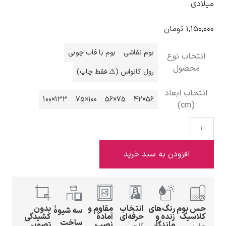
میلادی
۱,۱۵۰,۰۰۰
تومان
بوم نقاشی
بوم با قاب چوبی
انتخاب نوع
ادوارد هاپر
محصول
رول کانواس (⚠️ فقط چاپ)
انتخاب ابعاد
133×100
100×75
75×56
56×42
(cm)
ادگار دگا
افزودن به سبد خرید
حس بوم
رنگ‌های
انتخاب
مقاوم و
بدون
سه شیوهٔ
لودویگ دویچ
کلاسیک
زنده و
حرفه‌ای
آمادهٔ
کشیدگی
ساخت
ماندگار
نصب
تصویر