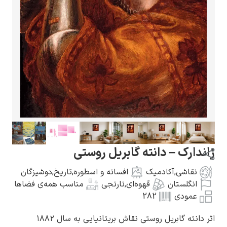
گوستاو کلیمت
ادوارد مونک
ژاندارک – دانته گابریل روستی
نقاشی
,
آکادمیک
افسانه و اسطوره
,
تاریخ
,
دوشیزگان
انگلستان
قهوه‌ای
,
نارنجی
مناسب همه‌ی فضاها
عمودی
282
کامی پیسارو
اثر دانته گابریل روستی نقاش بریتانیایی به سال ۱۸۸۲