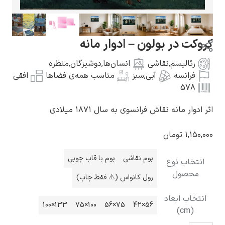
ت در بولون – ادوار مانه
رئالیسم
,
نقاشی
انسان‌ها
,
دوشیزگان
,
منظره
گوستاو کلیمت
فرانسه
آبی
,
سبز
مناسب همه‌ی فضاها
افقی
578
ار مانه نقاش فرانسوی به سال ۱۸۷۱ میلادی
۱,۱
تومان
ادوارد مونک
بوم نقاشی
بوم با قاب چوبی
خاب نوع
حصول
رول کانواس (⚠️ فقط چاپ)
خاب ابعاد
133×100
100×75
75×56
56×42
(cm)
کامی پیسارو