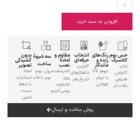
افزودن به سبد خرید
ادوارد هاپر
 بوم
رنگ‌های
انتخاب
مقاوم و
بدون
سه شیوهٔ
اسیک
زنده و
حرفه‌ای
آمادهٔ
کشیدگی
ساخت
ماندگار
نصب
تصویر
پ
گلچین
جوهر UV
کشیده‌شده
رول، بوم،
ابعاد
واس
شاهکارهای
با دوام
روی
بوم با قاب
استاندارد
عی
تاریخ هنر
طولانی
چارچوب
با حفظ
‌دار
ادگار دگا
روسی/ترمو
نسبت
اصلی
روش ساخت و ارسال
لودویگ دویچ