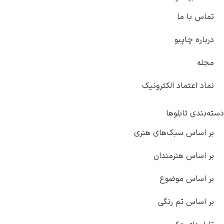
ا ما
چاپبو
تماد الکترونیک
تابلوها
س سبک‌های هنری
س هنرمندان
س موضوع
س تم رنگی