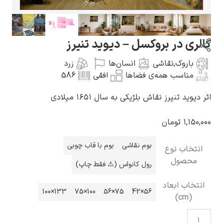
ی در بروکسل – دیوید تنیرز
اروک
,
نقاشی
انسان‌ها
زرد
گوستاو کلیمت
ناسب همه‌ی فضاها
افقی
586
د تنیرز نقاش بلژیکی به سال ۱۶۵۱ میلادی
۱,
تومان
ادوارد مونک
بوم نقاشی
بوم با قاب چوبی
خاب نوع
حصول
رول کانواس (⚠️ فقط چاپ)
اب ابعاد
133×100
100×75
75×56
56×42
(cm)
کامی پیسارو