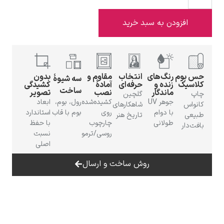
افزودن به سبد خرید
ادوارد هاپر
بوم
رنگ‌های
انتخاب
مقاوم و
بدون
سه شیوهٔ
سیک
زنده و
حرفه‌ای
آمادهٔ
کشیدگی
ساخت
ماندگار
نصب
تصویر
گلچین
جوهر UV
کشیده‌شده
رول، بوم،
ابعاد
اس
شاهکارهای
با دوام
روی
بوم با قاب
استاندارد
عی
تاریخ هنر
طولانی
چارچوب
با حفظ
‌دار
روسی/ترمو
نسبت
ادگار دگا
اصلی
روش ساخت و ارسال
لودویگ دویچ