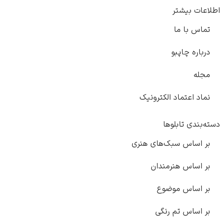
ر
ا
و
د الکترونیک
لوها
بک‌های هنری
نرمندان
موضوع
م رنگی