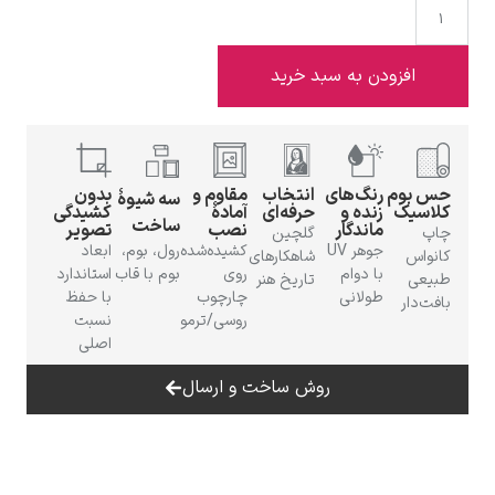
زودن به سبد خرید
ادوارد هاپر
م
رنگ‌های
انتخاب
مقاوم و
بدون
سه شیوهٔ
زنده و
حرفه‌ای
آمادهٔ
کشیدگی
ساخت
ماندگار
نصب
تصویر
گلچین
جوهر UV
کشیده‌شده
رول، بوم،
ابعاد
شاهکارهای
با دوام
روی
بوم با قاب
استاندارد
تاریخ هنر
طولانی
چارچوب
با حفظ
ادگار دگا
روسی/ترمو
نسبت
اصلی
روش ساخت و ارسال
لودویگ دویچ