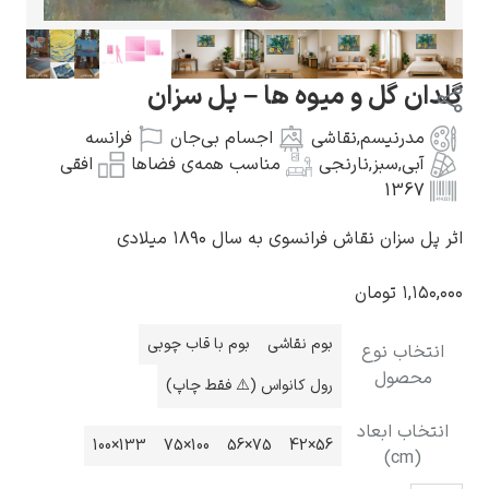
ل و میوه ها – پل سزان
یسم
,
نقاشی
اجسام بی‌جان
فرانسه
گوستاو کلیمت
بز
,
نارنجی
مناسب همه‌ی فضاها
افقی
1
نقاش فرانسوی به سال ۱۸۹۰ میلادی
ومان
ادوارد مونک
بوم نقاشی
بوم با قاب چوبی
 نوع
ل
رول کانواس (⚠️ فقط چاپ)
ابعاد
133×100
100×75
75×56
56×42
کامی پیسارو