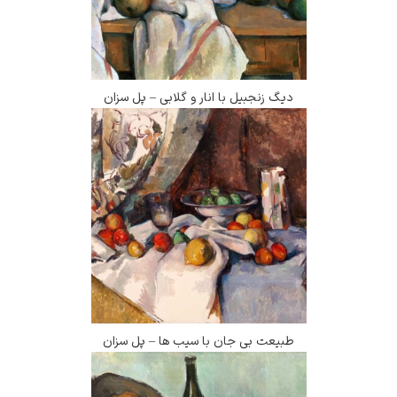
دیگ زنجبیل با انار و گلابی – پل سزان
طبیعت بی جان با سیب ها – پل سزان