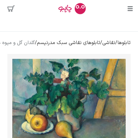
محبوب‌ترین
اشی
/
تابلوهای نقاشی سبک مدرنیسم
/
گلدان گل و میوه ها – پل سزان
هنرمندان
سه
 دالی
وا
کلود مونه
ونسان ون گوگ