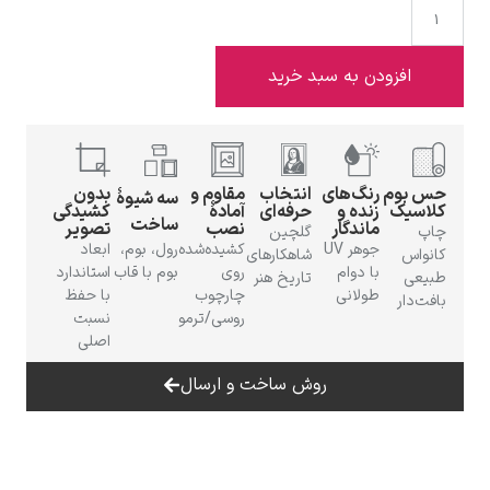
افزودن به سبد خرید
ادوارد هاپر
حس بوم
رنگ‌های
انتخاب
مقاوم و
بدون
سه شیوهٔ
کلاسیک
زنده و
حرفه‌ای
آمادهٔ
کشیدگی
ساخت
ماندگار
نصب
تصویر
چاپ
گلچین
جوهر UV
کشیده‌شده
رول، بوم،
ابعاد
کانواس
شاهکارهای
با دوام
روی
بوم با قاب
استاندارد
طبیعی
تاریخ هنر
طولانی
چارچوب
با حفظ
بافت‌دار
ادگار دگا
روسی/ترمو
نسبت
اصلی
روش ساخت و ارسال
لودویگ دویچ