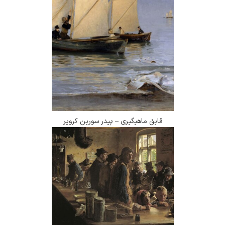
قایق ماهیگیری – پیدر سورین کرویر