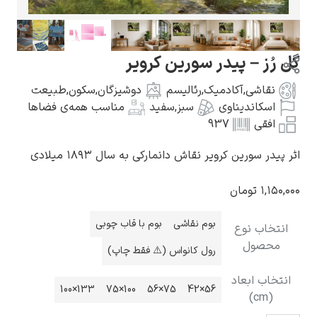
گل رُز – پیدر سورین کرویر
نقاشی
,
آکادمیک
,
رئالیسم
دوشیزگان
,
سکون
,
طبیعت
گوستاو کلیمت
اسکاندیناوی
سبز
,
سفید
مناسب همه‌ی فضاها
افقی
937
اثر پیدر سورین کرویر نقاش دانمارکی به سال ۱۸۹۳ میلادی
۱,۱۵۰,۰۰۰
تومان
ادوارد مونک
بوم نقاشی
بوم با قاب چوبی
انتخاب نوع
محصول
رول کانواس (⚠️ فقط چاپ)
انتخاب ابعاد
133×100
100×75
75×56
56×42
(cm)
کامی پیسارو