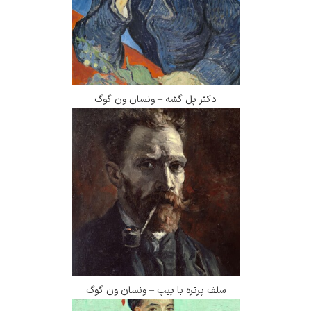
دکتر پل گشه – ونسان ون گوگ
سلف پرتره با پیپ – ونسان ون گوگ