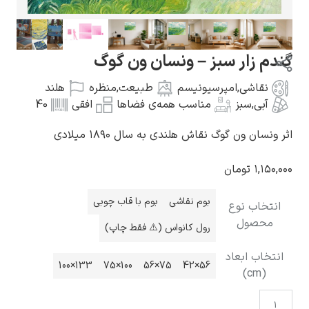
گندم زار سبز – ونسان ون گوگ
نقاشی
,
امپرسیونیسم
طبیعت
,
منظره
هلند
گوستاو کلیمت
آبی
,
سبز
مناسب همه‌ی فضاها
افقی
40
اثر ونسان ون گوگ نقاش هلندی به سال ۱۸۹۰ میلادی
۱,۱۵۰,۰۰۰
تومان
ادوارد مونک
بوم نقاشی
بوم با قاب چوبی
انتخاب نوع
محصول
رول کانواس (⚠️ فقط چاپ)
انتخاب ابعاد
133×100
100×75
75×56
56×42
(cm)
کامی پیسارو