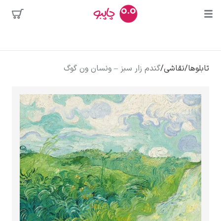
بیشترین
جستجوها
محبوب‌ترین
پیکاسو
تابلوها
/
نقاشی
/
گندم زار سبز – ونسان ون گوگ
هنرمندان
تابلو بوسه
سالوادور دالی
فریدا کالوا
کلود مونه
ونسان ون گوگ