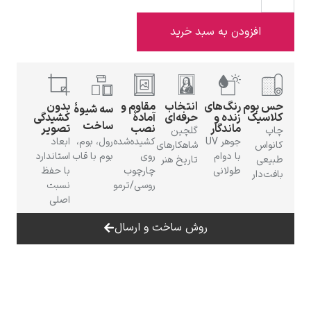
افزودن به سبد خرید
ادوارد هاپر
حس بوم
رنگ‌های
انتخاب
مقاوم و
بدون
سه شیوهٔ
کلاسیک
زنده و
حرفه‌ای
آمادهٔ
کشیدگی
ساخت
ماندگار
نصب
تصویر
چاپ
گلچین
جوهر UV
کشیده‌شده
رول، بوم،
ابعاد
کانواس
شاهکارهای
با دوام
روی
بوم با قاب
استاندارد
طبیعی
تاریخ هنر
طولانی
چارچوب
با حفظ
بافت‌دار
روسی/ترمو
نسبت
ادگار دگا
اصلی
روش ساخت و ارسال
لودویگ دویچ