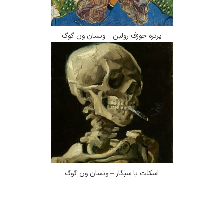
پرتره جوزف رولین – ونسان ون گوگ
اسکلت با سیگار – ونسان ون گوگ