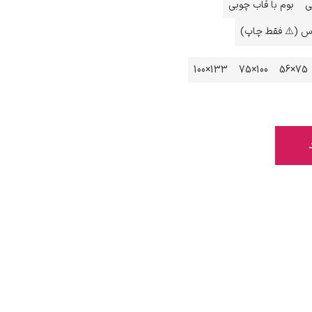
ی
بوم با قاب چوبی
اس (⚠️ فقط چاپ)
133×100
100×75
75×56