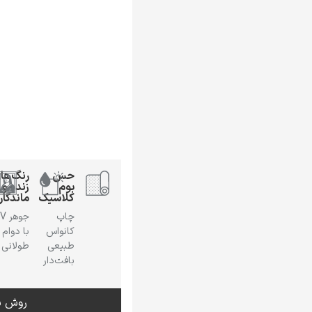
حس
رنگ‌ها
بوم
زنده و
کلاسیک
ماندگار
چاپ
جوهر
کانواس
با دوام
طبیعی
طولانی
بافت‌دار
روش س