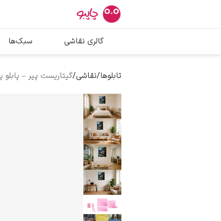
بیشترین جستج
گالری نقاشی
سبک‌ها
پیکاسو
تابلو بوسه
تابلوها
/
نقاشی
/
گیتاریست پیر – پابلو پ
سالوادور دالی
فریدا کالوا