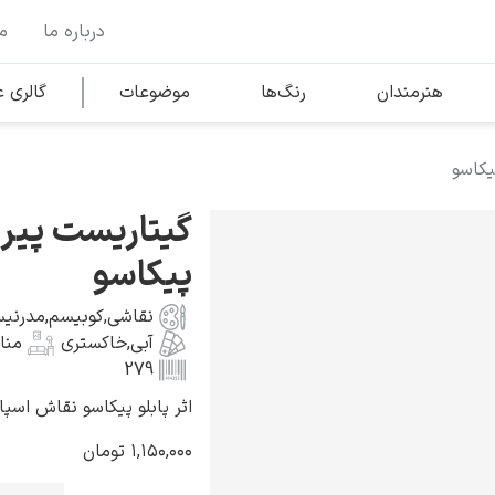
درباره ما
م
وها
محبوب‌ترین هنرمندان
هنرمندان
رنگ‌ها
موضوعات
گالری
یکاسو
کلود مونه
گیتاریست پیر –
پیکاسو
نقاشی
,
کوبیسم
,
مدرنی
آبی
,
خاکستری
منا
ونسان ون گوگ
279
اثر پابلو پیکاسو نقاش اسپانیایی ب
۱,۱۵۰,۰۰۰
تومان