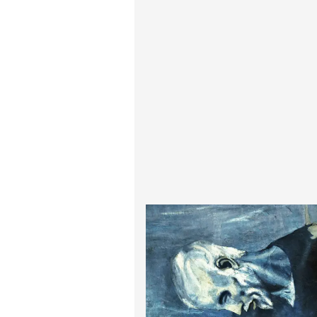
پیر آگوست رنوآر
پل سزان
یوهانس فرمیر
پرفروش‌ترین تابلوها