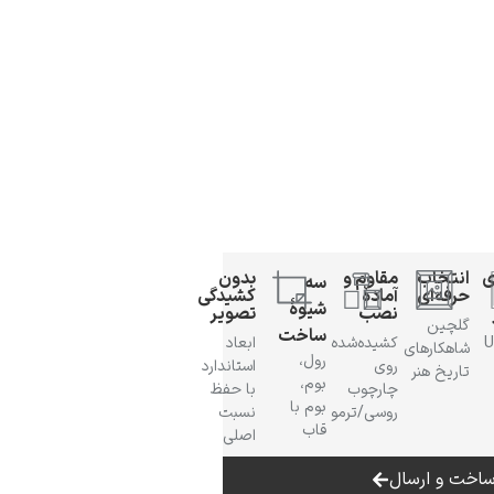
ی
انتخاب
مقاوم و
بدون
سه
حرفه‌ای
آمادهٔ
کشیدگی
شیوهٔ
نصب
تصویر
گلچین
ساخت
 UV
کشیده‌شده
ابعاد
شاهکارهای
رول،
روی
استاندارد
تاریخ هنر
بوم،
چارچوب
با حفظ
بوم با
روسی/ترمو
نسبت
قاب
اصلی
اخت و ارسال