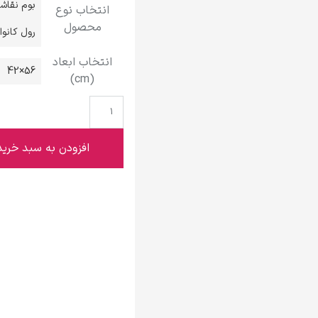
بوم نقاش
انتخاب نوع
گوستاو کلیمت
محصول
رول کانو
انتخاب ابعاد
56×42
(cm)
ادوارد مونک
افزودن به سبد خرید
کامی پیسارو
ادوارد هاپر