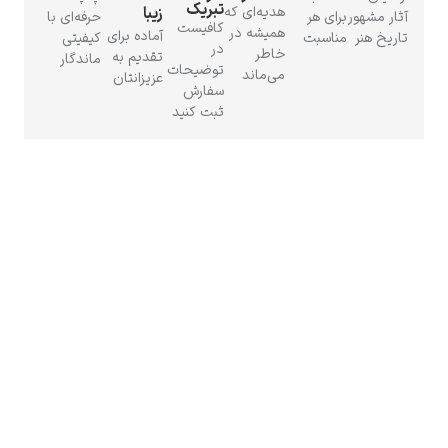
تبریک
هدیه‌ای که
زیبا
آثار مشهور
برای هر
حرفه‌ای با
کافیست
همیشه در
آماده برای
تاریخ هنر
مناسبت
کیفیتی
در
خاطر
تقدیم به
ماندگار
توضیحات
می‌ماند
عزیزانتان
سفارش
ثبت کنید
رامبرانت
پیر آگوست رنوآر
پل سزان