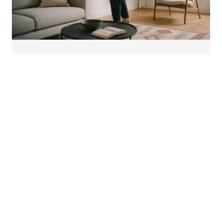
سوالی دارید؟ از ما بپرسید
در صورت داشتن هرگونه سوال درباره محصولات
چاپبو، نحوه ساخت آنها یا ثبت سفارش، با ما
تماس بگیرید. ما همراه شما هستیم تا هنر را به
خانه‌تان بیاورید یا دوستان و عزیزانتان را با یک
هدیه ماندگار شگفت‌زده کنید.
واتس‌اپ
تماس با ما