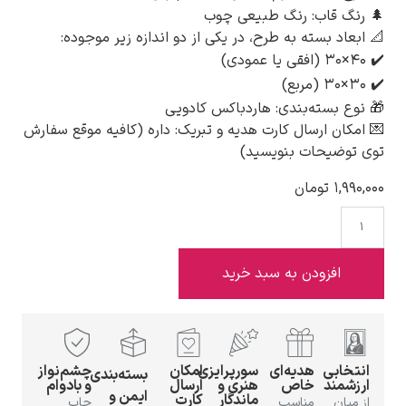
🌲 رنگ قاب: رنگ طبیعی چوب
📐 ابعاد بسته به طرح، در یکی از دو اندازه زیر موجوده:
✔️ ۴۰×۳۰ (افقی یا عمودی)
✔️ ۳۰×۳۰ (مربع)
🎁 نوع بسته‌بندی: هاردباکس کادویی
ادوارد هاپر
💌 امکان ارسال کارت هدیه و تبریک: داره (کافیه موقع سفارش
توی توضیحات بنویسید)
۱,۹۹۰,۰۰۰
تومان
ادگار دگا
افزودن به سبد خرید
انتخابی
هدیه‌ای
سورپرایزی
امکان
چشم‌نواز
بسته‌بندی
لودویگ دویچ
ارزشمند
خاص
هنری و
ارسال
و بادوام
ایمن و
ماندگار
کارت
از میان
مناسب
چاپ