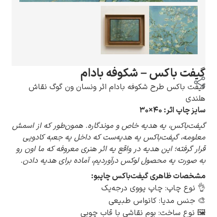
گوستاو کلیمت
گیفت باکس – شکوفه بادام
گیفت باکس طرح شکوفه بادام اثر ونسان ون گوگ نقاش
هلندی
سایز چاپ اثر: ۴۰×۳۰
گیفت‌باکس، یه هدیه خاص و موندگاره. همون‌طور که از اسمش
ادوارد مونک
معلومه، گیفت‌باکس یه هدیه‌ست که داخل یه جعبه کادویی
قرار گرفته؛ این هدیه در واقع یه اثر هنری معروفه که ما اون رو
به صورت یه محصول لوکس درآوردیم، آماده برای هدیه دادن.
مشخصات ظاهری گیفت‌باکس چاپبو:
👌 نوع چاپ: چاپ یووی درجه‌یک
🎨 جنس مدیا: کانواس طبیعی
کامی پیسارو
🖼️ نوع ساخت: بوم نقاشی با قاب چوبی