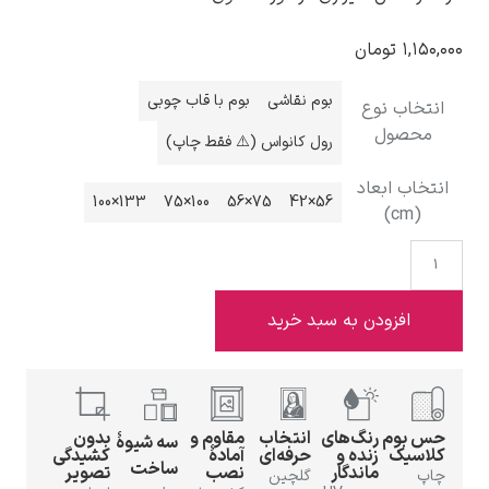
۱,۱۵۰,۰۰۰
تومان
بوم نقاشی
بوم با قاب چوبی
انتخاب نوع
محصول
ادوارد هاپر
رول کانواس (⚠️ فقط چاپ)
انتخاب ابعاد
133×100
100×75
75×56
56×42
(cm)
ادگار دگا
افزودن به سبد خرید
حس بوم
رنگ‌های
انتخاب
مقاوم و
بدون
سه شیوهٔ
کلاسیک
زنده و
حرفه‌ای
آمادهٔ
کشیدگی
لودویگ دویچ
ساخت
ماندگار
نصب
تصویر
چاپ
گلچین