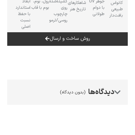
جوهر UV
کشیده‌شده
رول، بوم،
ابعاد
کانواس
شاهکارهای
با دوام
روی
بوم با قاب
استاندارد
طبیعی
تاریخ هنر
طولانی
چارچوب
با حفظ
بافت‌دار
روسی/ترمو
نسبت
اصلی
رامبرانت
روش ساخت و ارسال
پیر آگوست رنوآر
(بدون دیدگاه)
پل سزان