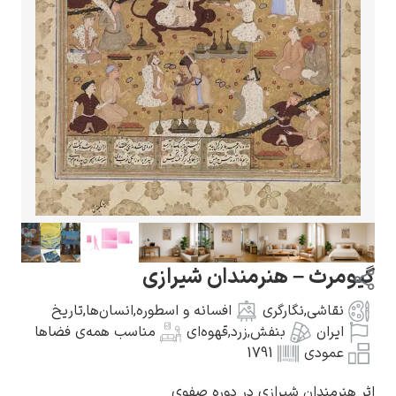
گوستاو کلیمت
ادوارد مونک
گیومرث – هنرمندان شیرازی
نقاشی
,
نگارگری
افسانه و اسطوره
,
انسان‌ها
,
تاریخ
ایران
بنفش
,
زرد
,
قهوه‌ای
مناسب همه‌ی فضاها
عمودی
1791
کامی پیسارو
اثر هنرمندان شیرازی در دوره صفوی