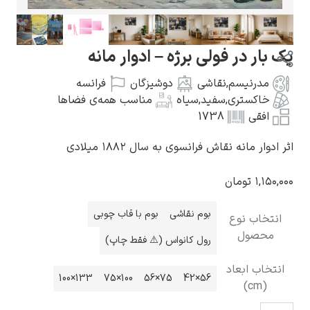
ر فولی برژه – ادوار مانه
یسم
,
نقاشی
دوشیزگان
فرانسه
گوستاو کلیمت
تری
,
سفید
,
سیاه
مناسب همه‌ی فضاها
1738
ه نقاش فرانسوی به سال ۱۸۸۲ میلادی
ومان
ادوارد مونک
بوم نقاشی
بوم با قاب چوبی
نوع
ل
رول کانواس (⚠️ فقط چاپ)
بعاد
133×100
100×75
75×56
56×42
کامی پیسارو