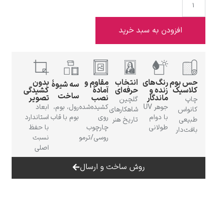
ودن به سبد خرید
ادوارد هاپر
رنگ‌های
انتخاب
مقاوم و
بدون
سه شیوهٔ
زنده و
حرفه‌ای
آمادهٔ
کشیدگی
ساخت
ماندگار
نصب
تصویر
گلچین
جوهر UV
کشیده‌شده
رول، بوم،
ابعاد
شاهکارهای
با دوام
روی
بوم با قاب
استاندارد
تاریخ هنر
طولانی
چارچوب
با حفظ
ادگار دگا
روسی/ترمو
نسبت
اصلی
روش ساخت و ارسال
لودویگ دویچ