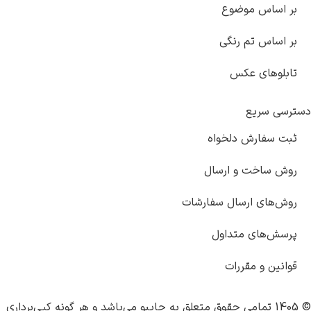
وضوع
 رنگی
عکس
 دلخواه
و ارسال
رسال سفارشات
متداول
ررات
چاپبو
می‌باشد و هر گونه کپی‌برداری