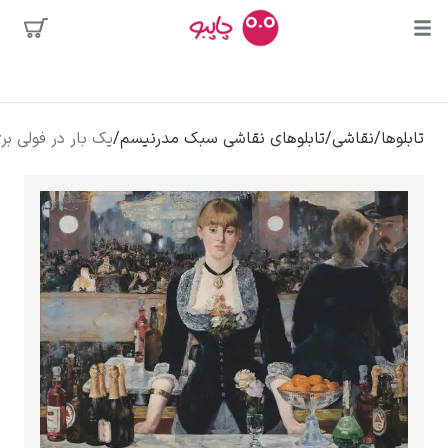
محبوب‌ترین
شی
/
تابلوهای نقاشی سبک مدرنیسم
/
یک بار در فولی برژه – ادوار مانه
هنرمندان
سه
 دالی
وا
کلود مونه
ونسان ون گوگ