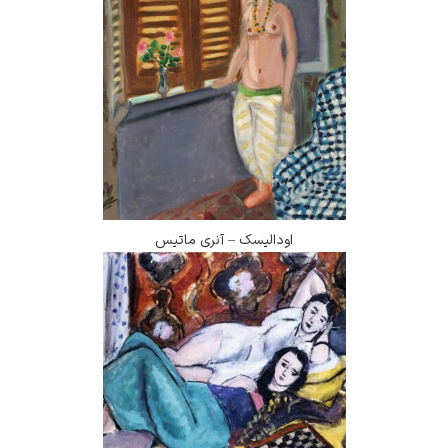
اودالیسک – آنری ماتیس