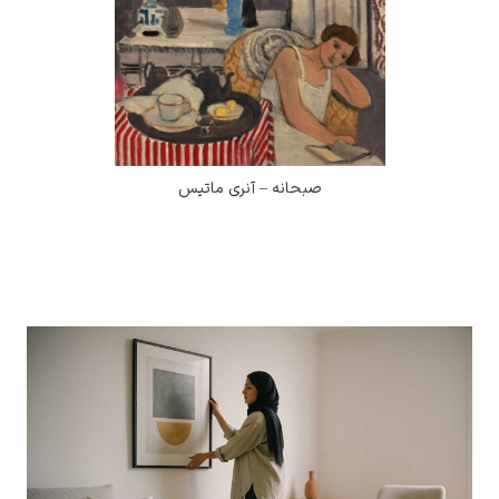
صبحانه – آنری ماتیس