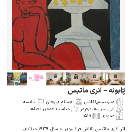
گوستاو کلیمت
ادوارد مونک
بابونه – آنری ماتیس
مدرنیسم
,
نقاشی
اجسام بی‌جان
فرانسه
آبی
,
سبز
,
سفید
,
قرمز
مناسب همه‌ی فضاها
عمودی
1519
کامی پیسارو
اثر آنری ماتیس نقاش فرانسوی به سال ۱۹۳۹ میلادی