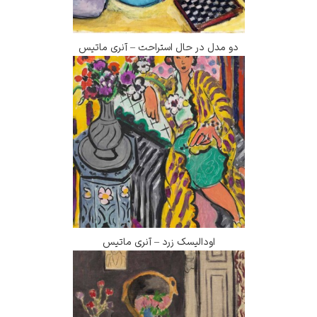
دو مدل در حال استراحت – آنری ماتیس
اودالیسک زرد – آنری ماتیس