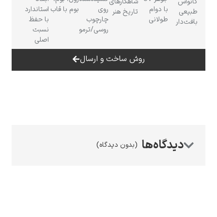
کانواس
شاهکارهای
با دوام
روی
بوم با قاب
استاندارد
طبیعی
تاریخ هنر
طولانی
چارچوب
با حفظ
بافت‌دار
روسی/ترمو
نسبت
اصلی
روش ساخت و ارسال
رامبرانت
پیر آگوست رنوآر
(بدون دیدگاه)
پل سزان