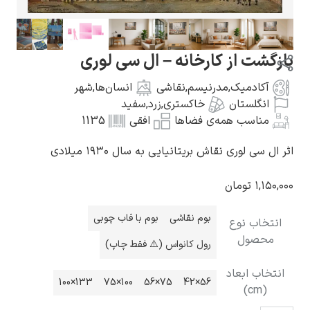
ز کارخانه – ال سی لوری
یک
,
مدرنیسم
,
نقاشی
انسان‌ها
,
شهر
گوستاو کلیمت
ان
خاکستری
,
زرد
,
سفید
 همه‌ی فضاها
افقی
1135
 نقاش بریتانیایی به سال ۱۹۳۰ میلادی
مان
ادوارد مونک
بوم نقاشی
بوم با قاب چوبی
وع
رول کانواس (⚠️ فقط چاپ)
عاد
133×100
100×75
75×56
56×42
کامی پیسارو