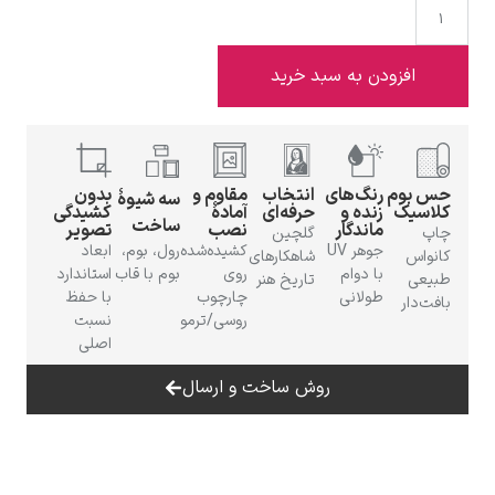
دن به سبد خرید
ادوارد هاپر
رنگ‌های
انتخاب
مقاوم و
بدون
سه شیوهٔ
زنده و
حرفه‌ای
آمادهٔ
کشیدگی
ساخت
ماندگار
نصب
تصویر
گلچین
جوهر UV
کشیده‌شده
رول، بوم،
ابعاد
شاهکارهای
با دوام
روی
بوم با قاب
استاندارد
تاریخ هنر
طولانی
چارچوب
با حفظ
ادگار دگا
روسی/ترمو
نسبت
اصلی
روش ساخت و ارسال
لودویگ دویچ