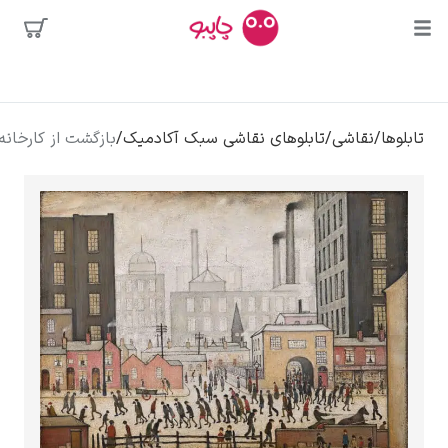
محبوب‌ترین
شی
/
تابلوهای نقاشی سبک آکادمیک
/
بازگشت از کارخانه – ال سی لوری
هنرمندان
ه
دالی
ا
کلود مونه
ونسان ون گوگ