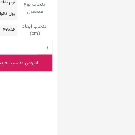
بوم نقاش
انتخاب نوع
گوستاو کلیمت
محصول
رول کانو
انتخاب ابعاد
56×42
(cm)
ادوارد مونک
افزودن به سبد خرید
کامی پیسارو
ادوارد هاپر