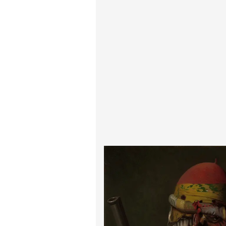
پیر آگوست رنوآر
پل سزان
یوهانس فرمیر
پرفروش‌ترین تابلوها