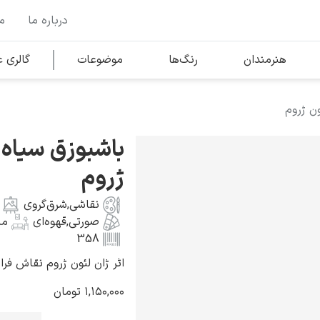
درباره ما
م
وها
محبوب‌ترین هنرمندان
هنرمندان
رنگ‌ها
موضوعات
گالری
ون ژروم
کلود مونه
باشبوزق سیاه 
ژروم
نقاشی
,
شرق‌گروی
صورتی
,
قهوه‌ای
من
ونسان ون گوگ
358
اثر ژان لئون ژروم نقاش فرانسوی ب
۱,۱۵۰,۰۰۰
تومان