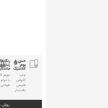
حس
رنگ‌ها
بوم
زنده و
کلاسیک
ماندگار
چاپ
جوهر
کانواس
با دوام
طبیعی
طولانی
بافت‌دار
روش س