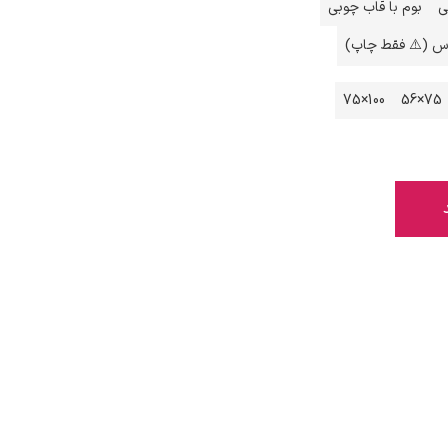
ی
بوم با قاب چوبی
اس (⚠️ فقط چاپ)
100×75
75×56