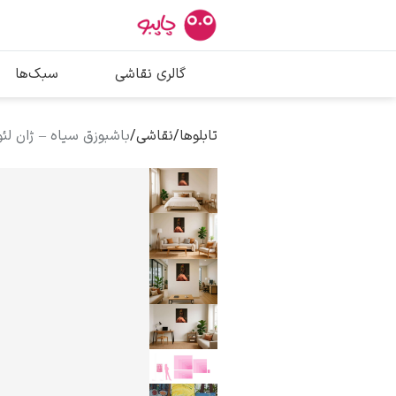
بیشترین جستج
گالری نقاشی
سبک‌ها
پیکاسو
تابلو بوسه
تابلوها
/
نقاشی
/
باشبوزق سیاه – ژان لئ
سالوادور دالی
فریدا کالوا