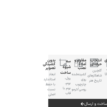
ی
انتخاب
مقاوم و
بدون
سه
حرفه‌ای
آمادهٔ
کشیدگی
شیوهٔ
نصب
تصویر
گلچین
ساخت
 UV
کشیده‌شده
ابعاد
شاهکارهای
رول،
روی
استاندارد
تاریخ هنر
بوم،
چارچوب
با حفظ
بوم با
روسی/ترمو
نسبت
قاب
اصلی
اخت و ارسال