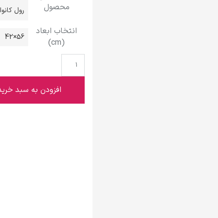
محصول
گوستاو کلیمت
رول کانو
انتخاب ابعاد
56×42
(cm)
ادوارد مونک
افزودن به سبد خرید
کامی پیسارو
ادوارد هاپر