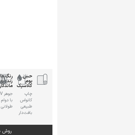
حس
رنگ‌ها
بوم
زنده و
کلاسیک
ماندگار
چاپ
جوهر
کانواس
با دوام
طبیعی
طولانی
بافت‌دار
روش س