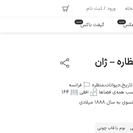
جله
ورود / ثبت نام
 عکس
گیفت باکس
اره – ژان
تاریخ
,
حیوانات
,
منظره
فرانسه
سب همه‌ی فضاها
افقی
164
ه سال ۱۸۸۸ میلادی
ی
بوم با قاب چوبی