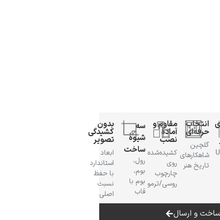
ی
انتخاب
مقاوم و
بدون
سه
حرفه‌ای
آمادهٔ
کشیدگی
شیوهٔ
نصب
تصویر
گلچین
ساخت
 UV
کشیده‌شده
ابعاد
شاهکارهای
رول،
روی
استاندارد
تاریخ هنر
بوم،
چارچوب
با حفظ
بوم با
روسی/ترمو
نسبت
قاب
اصلی
اخت و ارسال