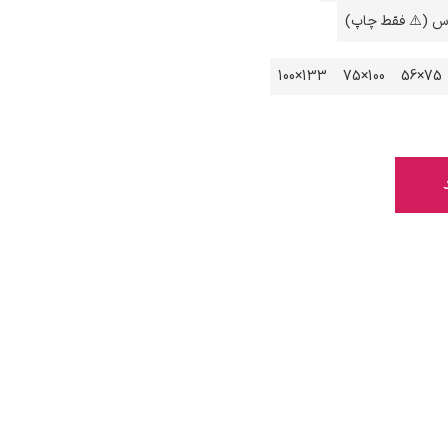
اس (⚠️ فقط چاپ)
133×100
100×75
75×56