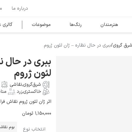
درباره ما
م
وها
محبوب‌ترین هنرمندان
هنرمندان
رنگ‌ها
موضوعات
گالری
شرق گروی
/
ببری در حال نظاره – ژان لئون ژروم
کلود مونه
ببری در حال نظ
لئون ژروم
شرق‌گروی
,
نقاشی
خاکستری
,
زرد
منا
ونسان ون گوگ
اثر ژان لئون ژروم نقاش فرانسوی ب
۱,۱۵۰,۰۰۰
تومان
بوم نقاش
انتخاب نوع