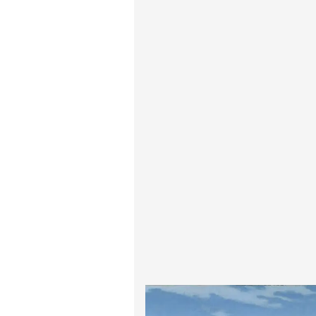
پیر آگوست رنوآر
پل سزان
یوهانس فرمیر
پرفروش‌ترین تابلوها