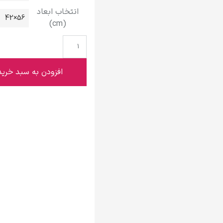
گوستاو کلیمت
انتخاب ابعاد
56×42
(cm)
افزودن به سبد خرید
ادوارد مونک
کامی پیسارو
ادوارد هاپر