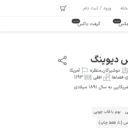
جله
ورود / ثبت نام
 عکس
گیفت باکس
س دیوینگ
دوشیزگان
,
منظره
آمریکا
ی فضاها
افقی
1193
به سال ۱۸۹۱ میلادی
ی
بوم با قاب چوبی
اس (⚠️ فقط چاپ)