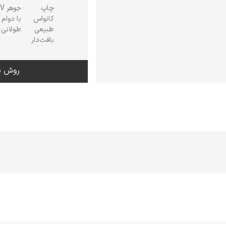
چاپ
جوهر
کانواس
با دوام
طبیعی
طولانی
بافت‌دار
روش س