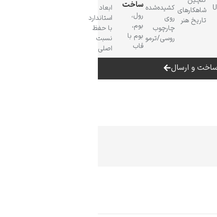
گلچین
ساخت
 UV
کشیده‌شده
ابعاد
شاهکارهای
رول،
روی
استاندارد
تاریخ هنر
بوم،
چارچوب
با حفظ
بوم با
روسی/ترمو
نسبت
قاب
اصلی
اخت و ارسال