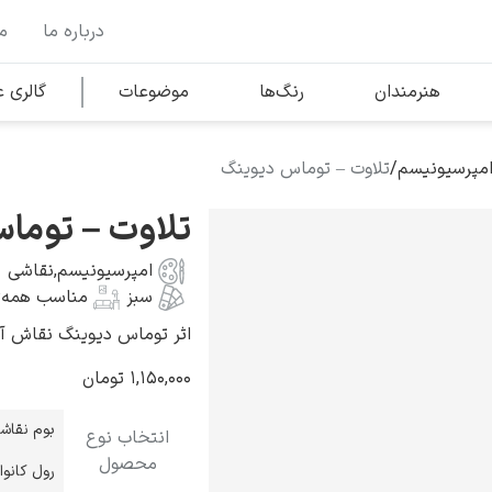
درباره ما
م
وها
محبوب‌ترین هنرمندان
هنرمندان
رنگ‌ها
موضوعات
گالری
امپرسیونیسم
/
تلاوت – توماس دیوینگ
کلود مونه
تلاوت – توما
امپرسیونیسم
,
نقاشی
سبز
مناسب همه‌
اثر توماس دیوینگ نقاش آمریکایی 
ونسان ون گوگ
۱,۱۵۰,۰۰۰
تومان
بوم نقاش
انتخاب نوع
محصول
رول کانو