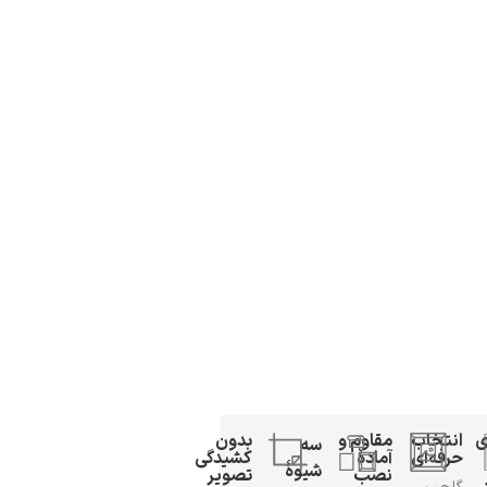
ی
انتخاب
مقاوم و
بدون
سه
حرفه‌ای
آمادهٔ
کشیدگی
شیوهٔ
نصب
تصویر